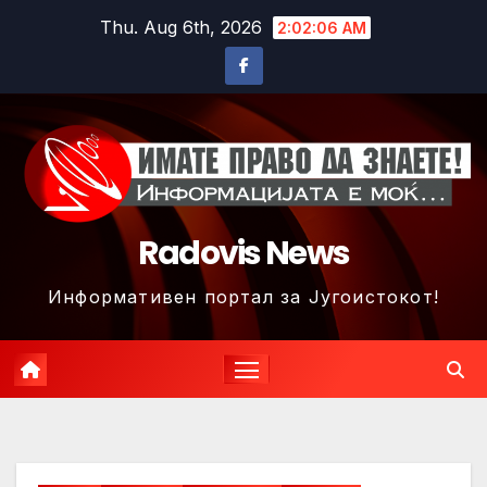
Skip
Thu. Aug 6th, 2026
2:02:10 AM
to
content
Radovis News
Информативен портал за Југоистокот!