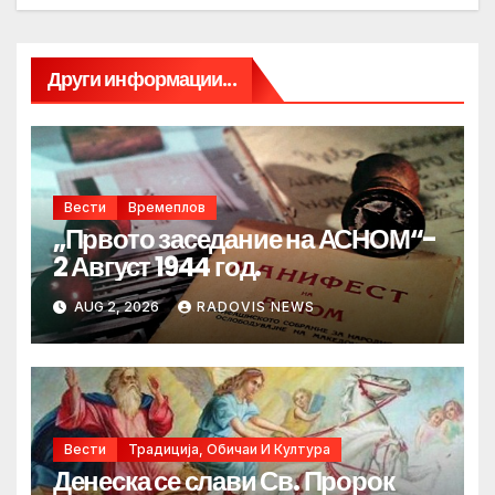
Други информации...
Вести
Времеплов
„Првото заседание на АСНОМ“-
2 Август 1944 год.
AUG 2, 2026
RADOVIS NEWS
Вести
Традиција, Обичаи И Култура
Денеска се слави Св. Пророк