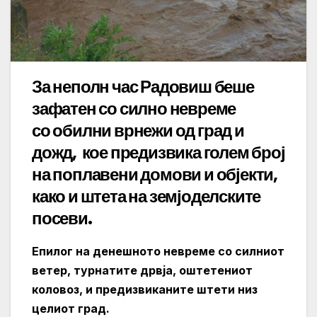
За неполн час
Радовиш беше
зафатен со силно невреме
со
обилни врнежи од град и
дожд, кое предизвика голем број
на поплавени домови и објекти,
како и штета на земјоделските
посеви.
Епилог на денешното невреме со силниот
ветер, турнатите дрвја, оштетениот
коловоз, и предизвиканите штети низ
целиот град.