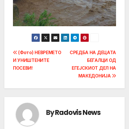
Post
(Фото) НЕВРЕМЕТО
СРЕДБА НА ДЕЦАТА
И УНИШТЕНИТЕ
БЕГАЛЦИ ОД
navigation
ПОСЕВИ!
ЕГЕЈСКИОТ ДЕЛ НА
МАКЕДОНИЈА
By
Radovis News