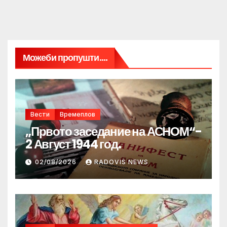
Можеби пропушти....
Вести
Времеплов
„Првото заседание на АСНОМ“-
2 Август 1944 год.
02/08/2026
RADOVIS NEWS