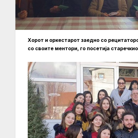
Хорот и оркестарот заедно со рецитатор
со своите ментори, го посетија старечки