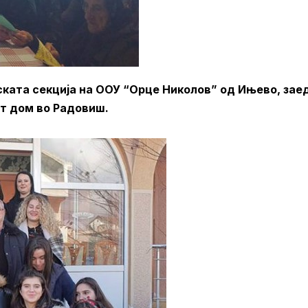
ската секција на ООУ “Орце Николов” од Ињево, зае
от дом во Радовиш.