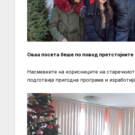
Оваа посета беше по повод претстојните
Насмевките на корисниците на старечкиот 
подготвија пригодна програма и изработија