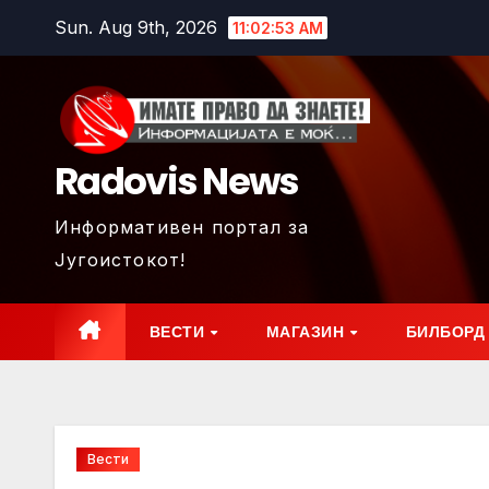
Skip
Sun. Aug 9th, 2026
11:02:55 AM
to
content
Radovis News
Информативен портал за
Југоистокот!
ВЕСТИ
МАГАЗИН
БИЛБОРД
Вести