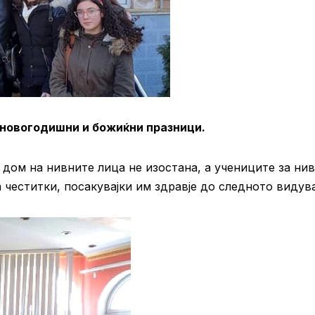
 новогодишни и божиќни празници.
дом на нивните лица не изостана, а учениците за нив
 честитки, посакувајки им здравје до следното видув