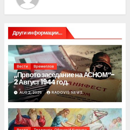
Други информации...
Вести
Времеплов
„Првото заседание на АСНОМ“-
2 Август 1944 год.
AUG 2, 2026
RADOVIS NEWS
Вести
Традиција, Обичаи И Култура