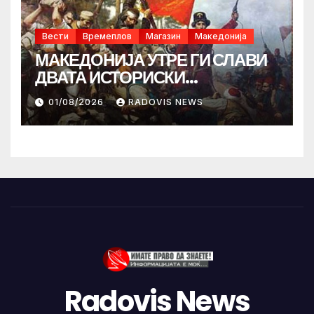
Вести
Времеплов
Магазин
Македонија
МАКЕДОНИЈА УТРЕ ГИ СЛАВИ
ДВАТА ИСТОРИСКИ
ИЛИНДЕНА!
01/08/2026
RADOVIS NEWS
Radovis News