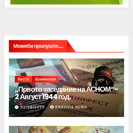
Можеби пропушти....
Вести
Времеплов
„Првото заседание на АСНОМ“-
2 Август 1944 год.
02/08/2026
RADOVIS NEWS