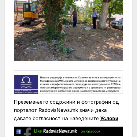
Преземањето содржини и фотографии од
порталот RadovisNews.mk значи дека
давате согласност на нaведените
Услови