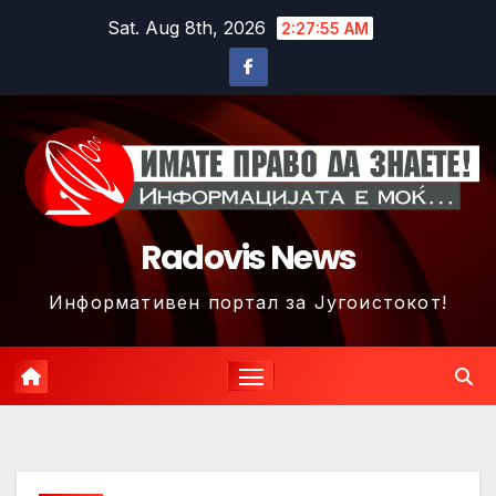
Skip
Sat. Aug 8th, 2026
2:27:58 AM
to
content
Radovis News
Информативен портал за Југоистокот!