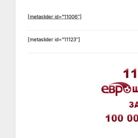
[metaslider id=”11006″]
[metaslider id=”11123″]