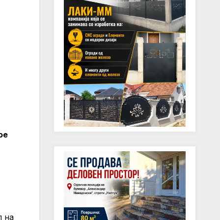
ое
л на