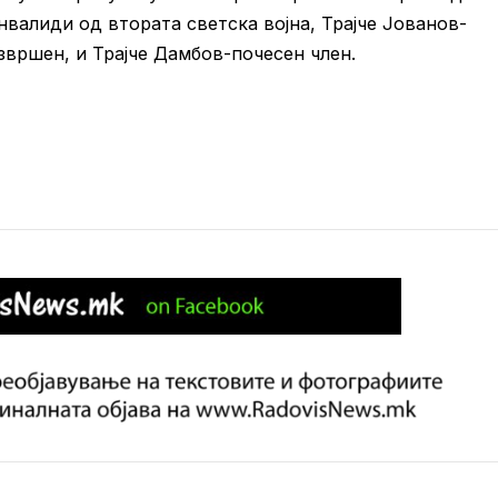
алиди од втората светска војна, Трајче Јованов-
звршен, и Трајче Дамбов-почесен член.