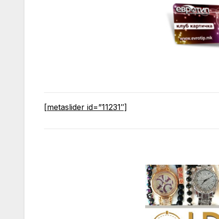
[metaslider id=”11231″]