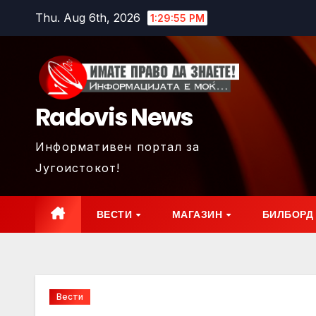
Skip
Thu. Aug 6th, 2026
1:29:57 PM
to
content
Radovis News
Информативен портал за
Југоистокот!
ВЕСТИ
МАГАЗИН
БИЛБОРД
Вести