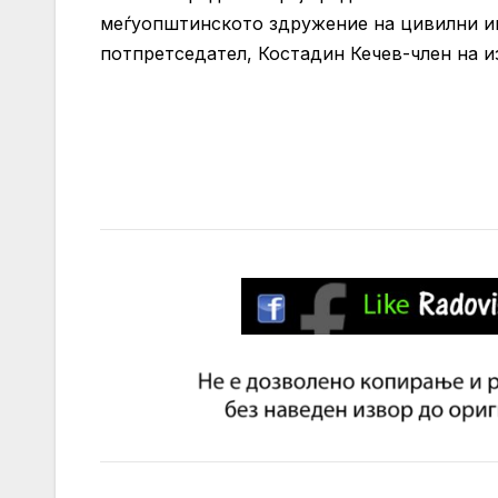
меѓуопштинското здружение на цивилни инв
потпретседател, Костадин Кечев-член на и