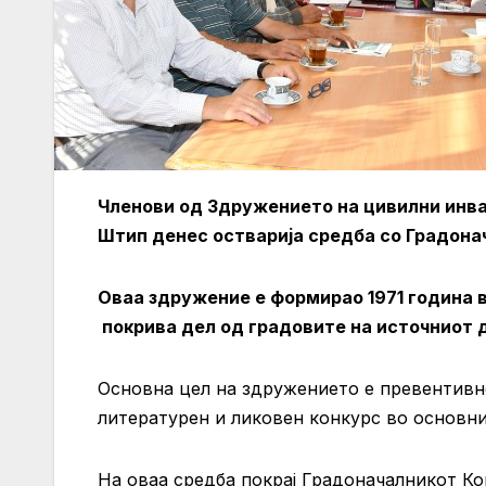
Членови од Здружението на цивилни инвал
Штип денес остварија средба со Градона
Оваа здружение е формирао 1971 година 
покрива дел од градовите на источниот 
Основна цел на здружението е превентивн
литературен и ликовен конкурс во основни
На оваа средба покрај Градоначалникот К