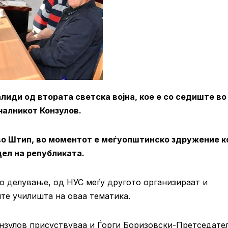
иди од втората светска војна, кое е со седиште во
чалникот Конзулов.
во Штип, во моментот е меѓуопштинско здружение к
дел на републиката.
о делување, од НУС меѓу другото организираат и
те училишта на оваа тематика.
онзулов присуствуваа и Ѓорги Боризовски-Претседате