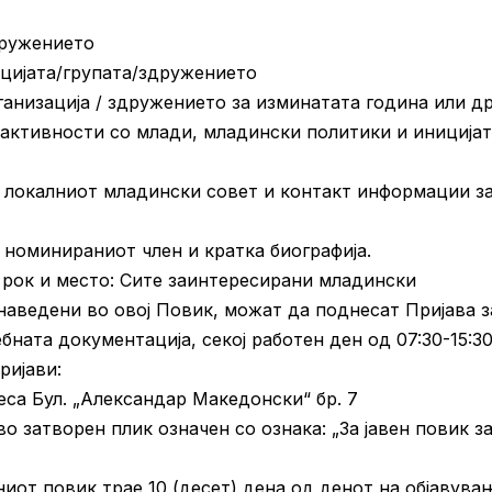
дружението
ацијата/групата/здружението
ганизација / здружението за изминатата година или д
 активности со млади, младински политики и иниција
а локалниот младински совет и контакт информации з
 номинираниот член и кратка биографија.
 рок и место: Сите заинтересирани младински
наведени во овој Повик, можат да поднесат Пријава з
ната документација, секој работен ден од 07:30-15:3
ријави:
са Бул. „Александар Македонски“ бр. 7
 затворен плик означен со ознака: „За јавен повик з
ниот повик трае 10 (десет) дена од денот на објавува