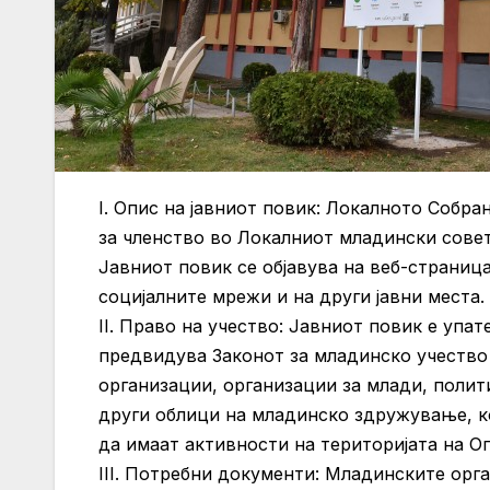
I. Опис на јавниот повик: Локалното Соб
за членство во Локалниот младински сове
Јавниот повик се објавува на веб-страниц
социјалните мрежи и на други јавни места.
II. Право на учество: Јавниот повик е уп
предвидува Законот за младинско учество 
организации, организации за млади, полит
други облици на младинско здружување, к
да имаат активности на територијата на 
III. Потребни документи: Младинските орг