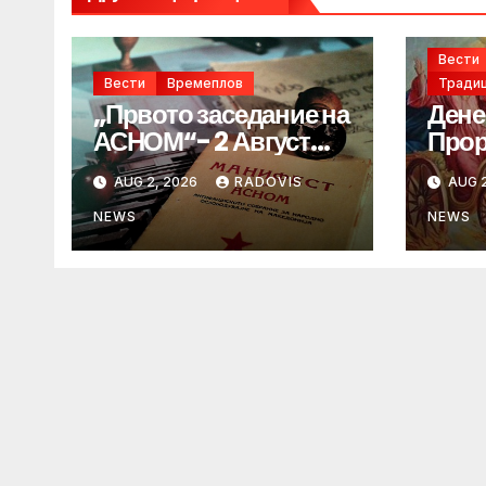
Вести
Вести
Времеплов
Традиц
„Првото заседание на
Дене
АСНОМ“- 2 Август
Прор
1944 год.
„ИЛ
AUG 2, 2026
RADOVIS
AUG 2
NEWS
NEWS