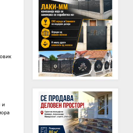
повик
 и
мора