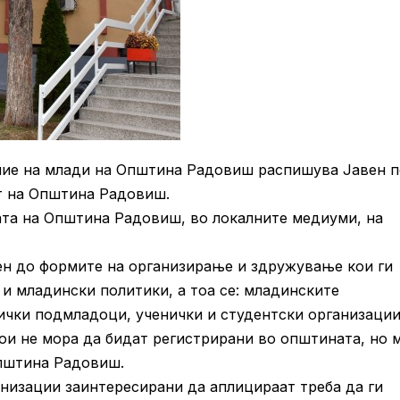
рание на млади на Општина Радовиш распишува Јавен 
т на Општина Радовиш.
ата на Општина Радовиш, во локалните медиуми, на
атен до формите на организирање и здружување кои ги
и младински политики, а тоа се: младинските
ички подмладоци, ученички и студентски организации
ои не мора да бидат регистрирани во општината, но 
Општина Радовиш.
анизации заинтересирани да аплицираат треба да ги