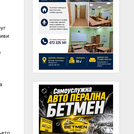
руг
тиви
а
а
0
а
њето