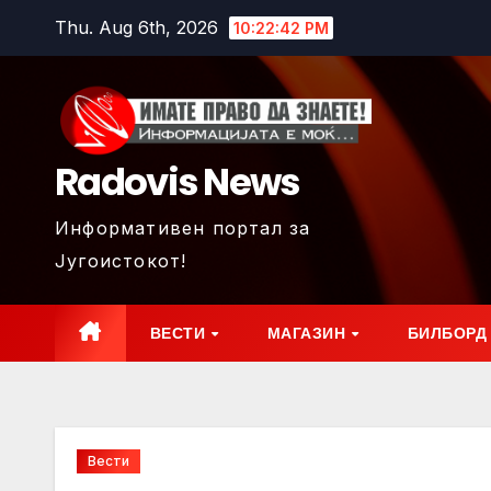
Skip
Thu. Aug 6th, 2026
10:22:44 PM
to
content
Radovis News
Информативен портал за
Југоистокот!
ВЕСТИ
МАГАЗИН
БИЛБОРД
Вести