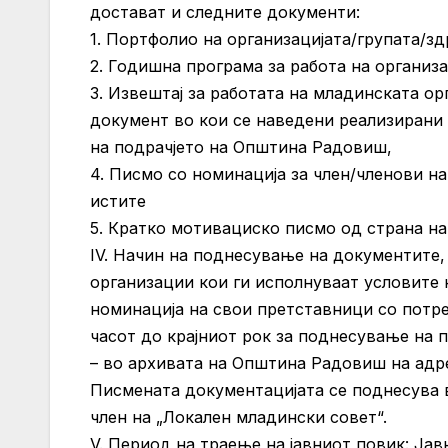
достават и следните документи:
1. Портфолио на организацијата/групата/з
2. Годишна програма за работа на организ
3. Извештај за работата на младинската ор
документ во кои се наведени реализирани
на подрачјето на Општина Радовиш,
4. Писмо со номинација за член/членови н
истите
5. Кратко мотивациско писмо од страна на
IV. Начин на поднесување на документите,
организации кои ги исполнуваат условите 
номинација на свои претставници со потреб
часот до крајниот рок за поднесување на п
– во архивата на Општина Радовиш на адре
Писмената документацијата се поднесува во
член на „Локален младински совет“.
V. Период на траење на јавниот повик: Јав