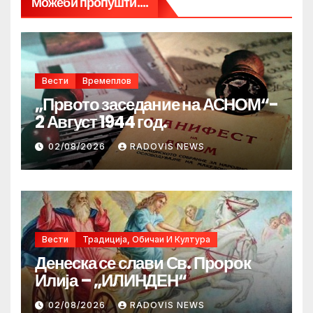
Можеби пропушти....
Вести
Времеплов
„Првото заседание на АСНОМ“-
2 Август 1944 год.
02/08/2026
RADOVIS NEWS
Вести
Традиција, Обичаи И Култура
Денеска се слави Св. Пророк
Илија – „ИЛИНДЕН“
02/08/2026
RADOVIS NEWS