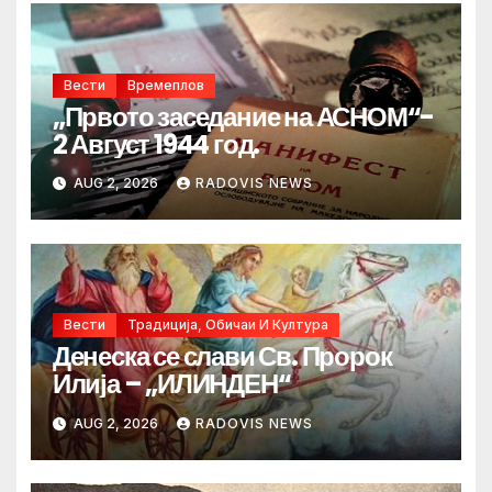
Вести
Времеплов
„Првото заседание на АСНОМ“-
2 Август 1944 год.
AUG 2, 2026
RADOVIS NEWS
Вести
Традиција, Обичаи И Култура
Денеска се слави Св. Пророк
Илија – „ИЛИНДЕН“
AUG 2, 2026
RADOVIS NEWS