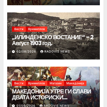
Вести
Времеплов
„ИЛИНДЕНСКО ВОСТАНИЕ“ – 2
Август 1903 год.
02/08/2026
RADOVIS NEWS
Вести
Времеплов
Магазин
Македонија
МАКЕДОНИЈА УТРЕ ГИ СЛАВИ
ДВАТА ИСТОРИСКИ
ИЛИНДЕНА!
01/08/2026
RADOVIS NEWS