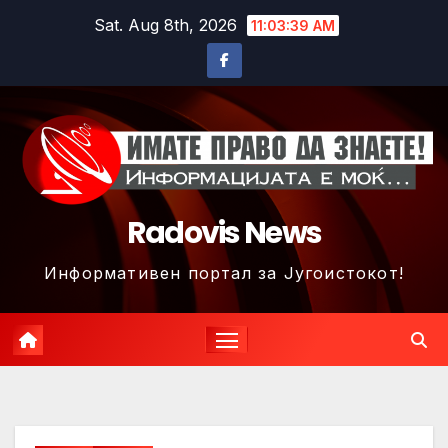
Skip
Sat. Aug 8th, 2026
11:03:42 AM
to
content
Radovis News
Информативен портал за Југоистокот!