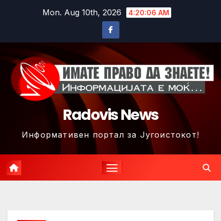
Skip
Mon. Aug 10th, 2026
4:20:09 AM
to
content
Radovis News
Информативен портал за Југоистокот!