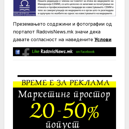
Преземањето содржини и фотографии од
порталот RadovisNews.mk значи дека
давате согласност на нaведените
Услови