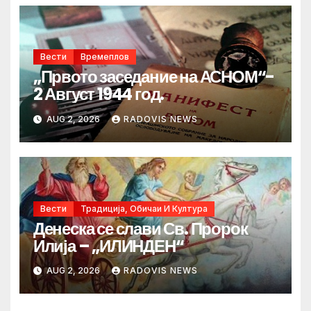
Вести
Времеплов
„Првото заседание на АСНОМ“-
2 Август 1944 год.
AUG 2, 2026
RADOVIS NEWS
Вести
Традиција, Обичаи И Култура
Денеска се слави Св. Пророк
Илија – „ИЛИНДЕН“
AUG 2, 2026
RADOVIS NEWS