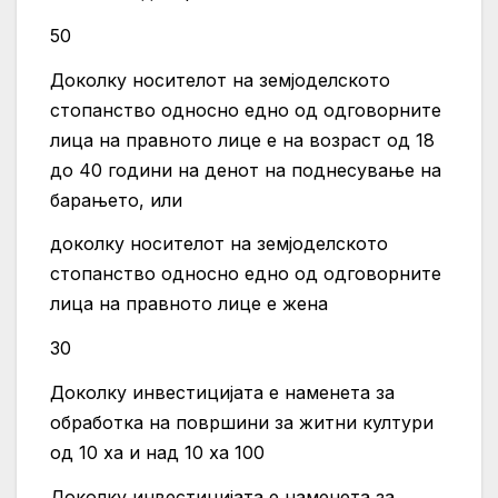
50
Доколку носителот на земјоделското
стопанство односно едно од одговорните
лица на правното лице е на возраст од 18
до 40 години на денот на поднесување на
барањето, или
доколку носителот на земјоделското
стопанство односно едно од одговорните
лица на правното лице е жена
30
Доколку инвестицијата е наменета за
обработка на површини за житни култури
од 10 ха и над 10 ха 100
Доколку инвестицијата е наменета за