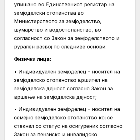
упишано во Единствениот регистар на
земјоделски стопанства во
Министерството за земјоделство,
шумарство и водостопанство, во
согласност со Закон за земјоделството и
рурален развој по следниве основи:
Физички лица:
• Индивидуален земјоделeц – носител на
земјоделско стопанство вршител на
земјоделска дејност согласно Закон за
вршење на земјоделска дејност;
• Индивидуален земјоделeц – носител на
семејно земјоделско стопанство кој се
стекнал со статус на осигуреник согласно
Закон за пензиско и инвалидско