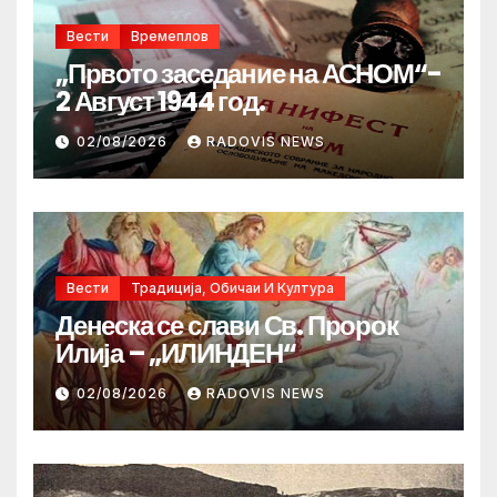
Вести
Времеплов
„Првото заседание на АСНОМ“-
2 Август 1944 год.
02/08/2026
RADOVIS NEWS
Вести
Традиција, Обичаи И Култура
Денеска се слави Св. Пророк
Илија – „ИЛИНДЕН“
02/08/2026
RADOVIS NEWS