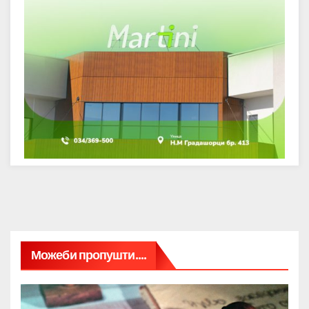
Можеби пропушти....