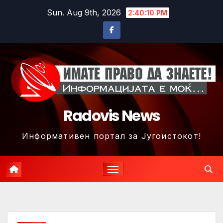
Skip
Sun. Aug 9th, 2026
2:40:13 PM
to
content
Radovis News
Информативен портал за Југоистокот!