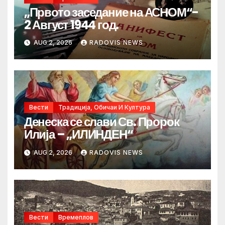
„Првото заседание на АСНОМ“-
2 Август 1944 год.
AUG 2, 2026
RADOVIS NEWS
Вести
Традиција, Обичаи И Култура
Денеска се слави Св. Пророк
Илија – „ИЛИНДЕН“
AUG 2, 2026
RADOVIS NEWS
Вести
Времеплов