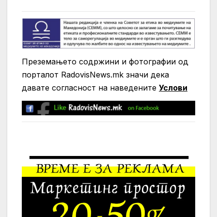
Преземањето содржини и фотографии од
порталот RadovisNews.mk значи дека
давате согласност на нaведените
Услови