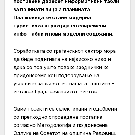
поставени дваесет информативни табли
за починати лица а планината
Плачковица ќе стане модерна
туристичка атракција со современи
инфо-табли и нови модерни содржини.
Соработката со граѓанскиот сектор мора
да биде подигната на највисоко ниво и
дека со тоа уште повеќе заеднички ке
придонесеме кон подобрување на
условите за живот во нашата општина –
истакна Градоначалникот Ристов.
Овие проекти се селектирани и одобрени
со претходно спроведена постапка
согласно Методологија и по донесена
Одлука на Советот на општина Радовиш,