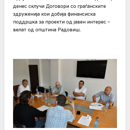
денес склучи Договори со граѓанските
здруженија кои добија финансиска
поддршка за проекти од јавен интерес –
велат од општина Радовиш.