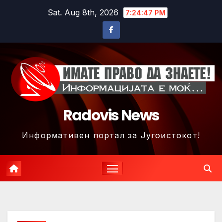
Skip
Sat. Aug 8th, 2026
7:24:50 PM
to
content
Radovis News
Информативен портал за Југоистокот!