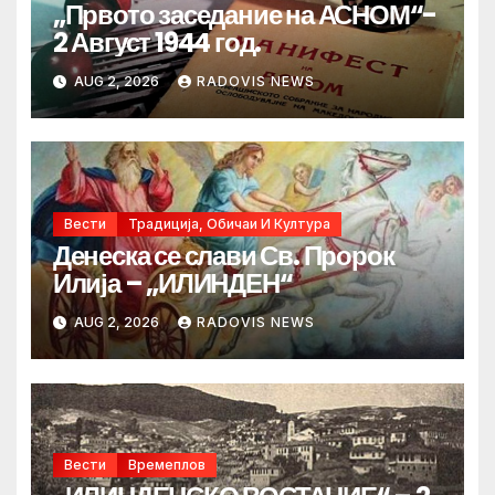
„Првото заседание на АСНОМ“-
2 Август 1944 год.
AUG 2, 2026
RADOVIS NEWS
Вести
Традиција, Обичаи И Култура
Денеска се слави Св. Пророк
Илија – „ИЛИНДЕН“
AUG 2, 2026
RADOVIS NEWS
Вести
Времеплов