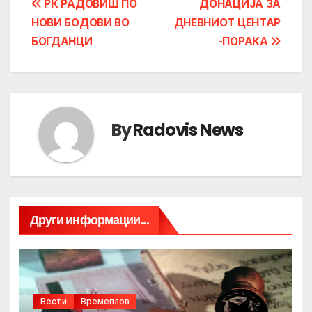
Post
РК РАДОВИШ ПО
ДОНАЦИЈА ЗА
НОВИ БОДОВИ ВО
ДНЕВНИОТ ЦЕНТАР
navigation
БОГДАНЦИ
-ПОРАКА
By
Radovis News
Други информации...
Вести
Времеплов