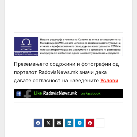
Преземањето содржини и фотографии од
порталот RadovisNews.mk значи дека
давате согласност на нaведените
Услови