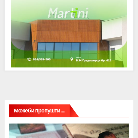
Можеби пропушти....