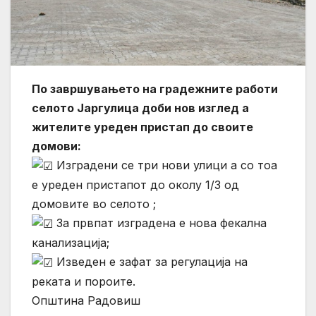
По завршувањето на градежните работи
селото Јаргулица доби нов изглед а
жителите уреден пристап до своите
домови:
Изградени се три нови улици а со тоа
е уреден пристапот до околу 1/3 од
домовите во селото ;
За првпат изградена е нова фекална
канализација;
Изведен е зафат за регулација на
реката и пороите.
Општина Радовиш