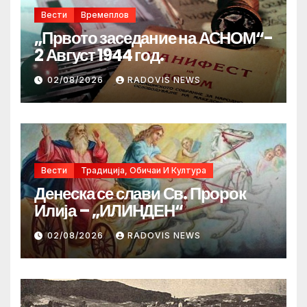
Вести
Времеплов
„Првото заседание на АСНОМ“-
2 Август 1944 год.
02/08/2026
RADOVIS NEWS
Вести
Традиција, Обичаи И Култура
Денеска се слави Св. Пророк
Илија – „ИЛИНДЕН“
02/08/2026
RADOVIS NEWS