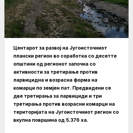
Центарот за развој на Југоисточниот
плански регион во соработка со десетте
општини од регионот започна со
активности за третирање против
ларвицидна и возрасна форма на
комарци по земјен пат. Предвидени се
две третирања за ларвициди и три
третирања против возрасни комарци на
територијата на Југоисточниот регион со
вкупна површина од 5.376 ха.