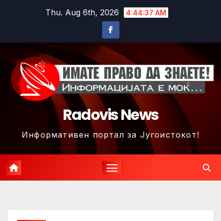
Skip
Thu. Aug 6th, 2026
4:44:40 AM
to
content
Radovis News
Информативен портал за Југоистокот!