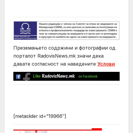
Преземањето содржини и фотографии од
порталот RadovisNews.mk значи дека
давате согласност на нaведените
Услови
[metaslider id=”19966″]