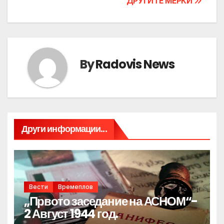
ДРУГИТЕ МЕРКИ
By
Radovis News
Други информации...
Вести
Времеплов
„Првото заседание на АСНОМ“-
2 Август 1944 год.