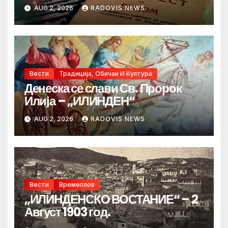
AUG 2, 2026
RADOVIS NEWS
Вести
Традиција, Обичаи И Култура
Денеска се слави Св. Пророк
Илија – „ИЛИНДЕН“
AUG 2, 2026
RADOVIS NEWS
Вести
Времеплов
„ИЛИНДЕНСКО ВОСТАНИЕ“ – 2
Август 1903 год.