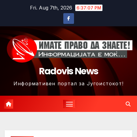
Skip
Fri. Aug 7th, 2026
6:37:09 PM
to
content
Radovis News
Информативен портал за Југоистокот!