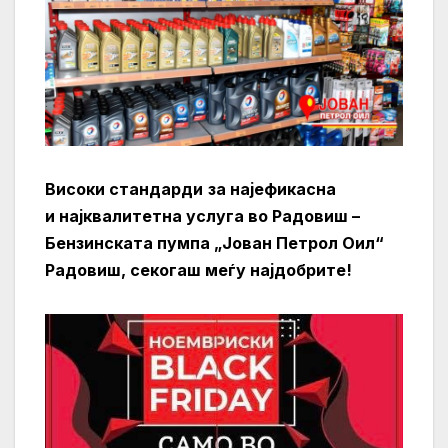
Високи
стандарди
за најефикасна
и најквалитетна услуга во
Радовиш –
Бензинската пумпа „Јован Петрол Оил“
Радовиш, секогаш меѓу најдобрите!