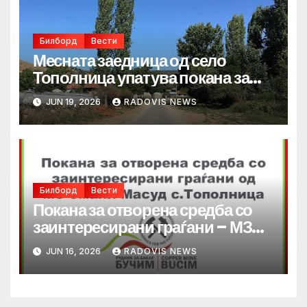
Билборд
Вести
Месната заедница од село
Тополница упатува покана за
отворена средба со жителите
JUN 19, 2026
RADOVIS NEWS
Билборд
Вести
Покана за отворена средба со
заинтересирани граѓани – МЗ
Смаил Масуд с.Тополница
JUN 16, 2026
RADOVIS NEWS