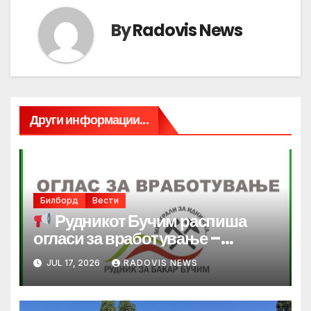
By
Radovis News
Други информации...
Билборд
Вести
Рудникот Бучим распиша
огласи за вработување –
отворени повеќе работни
JUL 17, 2026
RADOVIS NEWS
позиции