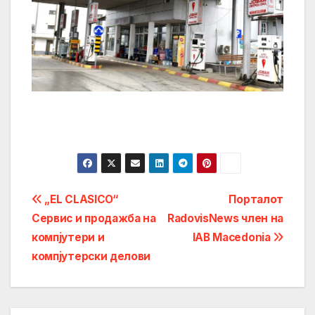
Post
„EL CLASICO“
Порталот
Сервис и продажба на
RadovisNews член на
navigation
компјутери и
IAB Macedonia
компјутерски делови