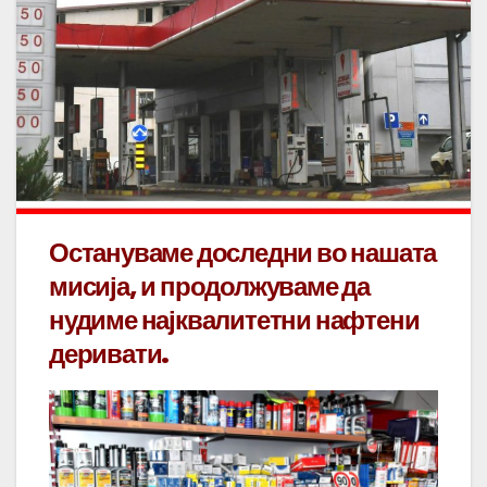
Остануваме доследни во нашата
мисија
, и продолжуваме да
нудиме
најквалитетн
и нафтени
деривати.