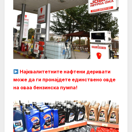
Најквалитетните нафтени деривати
може да ги пронајдете единствено овде
на оваа бензинска пумпа!