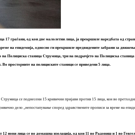
ца 17 граѓани, од кои две малолетни лица, ја прекршиле наредбата од стра
реме на епидемија, односно ги прекршиле предвидените забрани за движењ
то на Полициска станица Струмица, три на подрачјето на Полициска станица
. Во просториите на полициските станици се приведени 5 лица.
 Струмица се поднесени 15 кривични пријави против 15 лица, кои во претходн
кривично дело „непостапување според здравствените прописи за време на епид
12 нови лица се во домашна изолација, од кои 11 во Радовиш и 1 во Гевгел