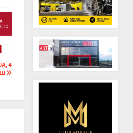
А, 4
ИШ