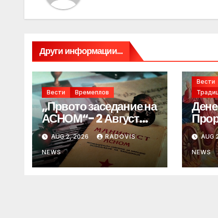
Други информации...
Вести
Вести
Времеплов
Традиц
„Првото заседание на
Дене
АСНОМ“- 2 Август
Прор
1944 год.
„ИЛ
AUG 2, 2026
RADOVIS
AUG 2
NEWS
NEWS