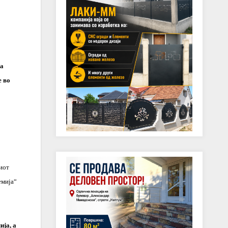
на
е во
иот
емија“
ија, а