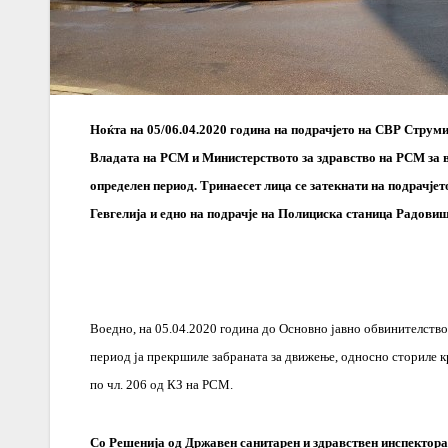
Ноќта на 05/06.04.2020 година на подрачјето на СВР Струми
Владата на РСМ и Министерството за здравство на РСМ за в
определен период. Тринаесет лица се затекнати на подрачје
Гевгелија и едно на подрачје на Полициска станица Радовиш
Воедно, на 05.04.2020 година до Основно јавно обвинителство
период ја прекршиле забраната за движење, односно сториле 
по чл. 206 од КЗ на РСМ.
Со Решенија од Државен санитарен и здравствен инспекторат 