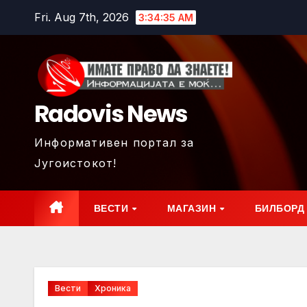
Skip
Fri. Aug 7th, 2026
3:34:36 AM
to
content
Radovis News
Информативен портал за
Југоистокот!
ВЕСТИ
МАГАЗИН
БИЛБОРД
Вести
Хроника