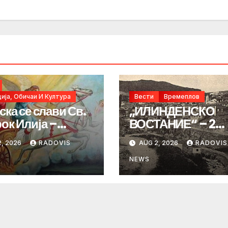
ија, Обичаи И Култура
Вести
Времеплов
ска се слави Св.
„ИЛИНДЕНСКО
ок Илија –
ВОСТАНИЕ“ – 2
ИНДЕН“
Август 1903 год.
, 2026
RADOVIS
AUG 2, 2026
RADOVIS
NEWS