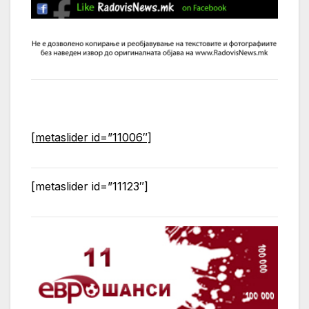
[metaslider id=”11006″]
[metaslider id=”11123″]