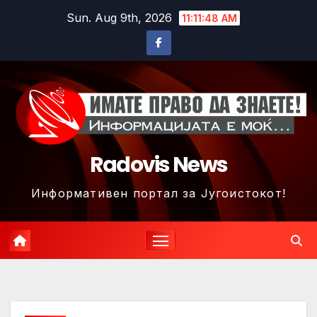
Skip
Sun. Aug 9th, 2026
11:11:51 AM
to
content
Radovis News
Информативен портал за Југоистокот!