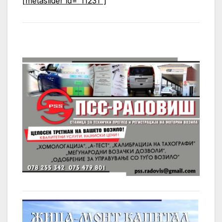
[metaslider id=”11231″]