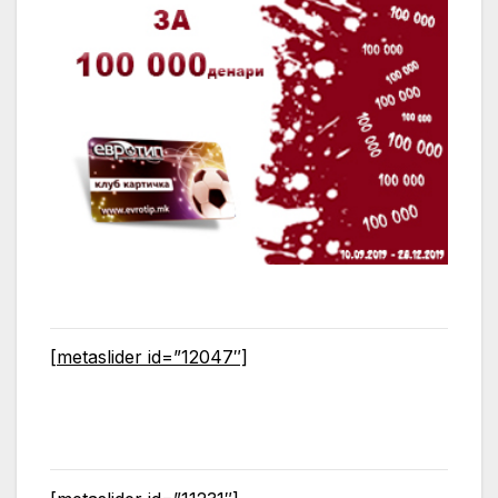
[metaslider id=”12047″]