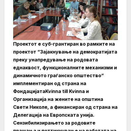
Проектот е суб-грантиран во рамките на
проектот “Зајакнување на демократијата
преку унапредување на родовата
еднаквост, функционалните механизми и
динамичното граѓанско општество“
имплементиран од страна на
ФондацијатаKvinna till Kvinna и
Организација на жените на општина
Свети Николе, а финансиран од страна на
Делегација на Европската унија.
Сензибилизирањето за родовите
прашања и поттикнување на работата на