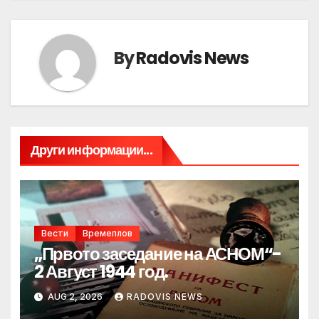
By
Radovis News
Други информации...
Вести
Времеплов
„Првото заседание на АСНОМ“-
2 Август 1944 год.
AUG 2, 2026
RADOVIS NEWS