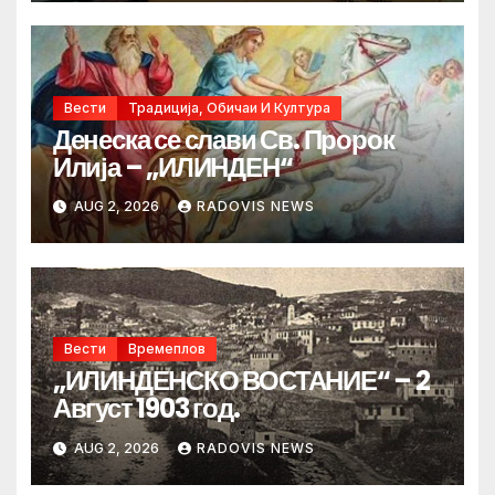
Вести
Традиција, Обичаи И Култура
Денеска се слави Св. Пророк
Илија – „ИЛИНДЕН“
AUG 2, 2026
RADOVIS NEWS
Вести
Времеплов
„ИЛИНДЕНСКО ВОСТАНИЕ“ – 2
Август 1903 год.
AUG 2, 2026
RADOVIS NEWS