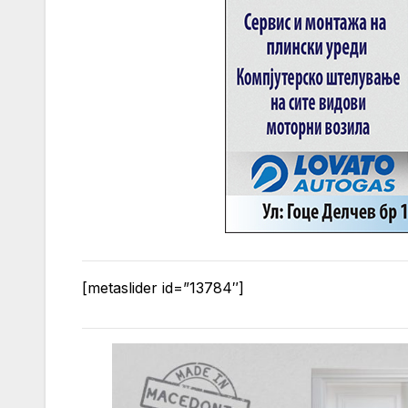
[metaslider id=”13784″]