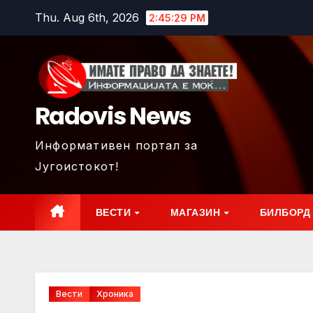
Skip
Thu. Aug 6th, 2026
2:45:31 PM
to
content
Radovis News
Информативен портал за
Југоистокот!
ВЕСТИ
МАГАЗИН
БИЛБОРД
Вести
Хроника