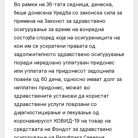
Во рамки на 36-тата седница, денеска,
беше донесена Уредба со законска сила за
примена на Законот за здравствено
осигурување за време на вонредна
состојба според која на осигурениците на
кои им се ускратени правата од
задолжителното здравствено осигурување
поради нередовно уплатуван придонес
или уплатата на придонесот задоцнила
повеќе од 60 дена, односно имаат долг за
неплатен придонес, можат во
здравствените установи да користат
здравствени услуги поврзани со
дијагностицирање и лекување од
коронавирусот КОВИД-19 на товар на
средствата на Фондот за здравствено
осигурување на Република Северна