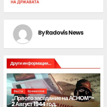
НА ДРЖАВАТА
By
Radovis News
Други информации...
Вести
Времеплов
„Првото заседание на АСНОМ“-
2 Август 1944 год.