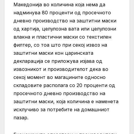
Македонија во количина која нема да
надминува 80 проценти од просечното
дневно производство на заштитни маски
од хартија, целулозна вата или целулозни
влакна и пластични маски со текстилен
филтер, со тоа што при секој извоз на
заштитни маски кон царинската
декларација се приложува изјава од
извозникот и производителот дека во
секој момент во магацините односно
складовите располага со 20 проценти од
просечното дневно производство на
заштитни маски, која количина е наменета
исклучиво за потребите на домашниот
пазар.