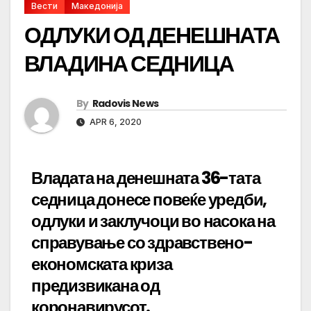
Вести
Македонија
ОДЛУКИ ОД ДЕНЕШНАТА
ВЛАДИНА СЕДНИЦА
By
Radovis News
APR 6, 2020
Владата на денешната 36-тата
седница донесе повеќе уредби,
одлуки и заклучоци во насока на
справување со здравствено-
економската криза
предизвикана од
коронавирусот.