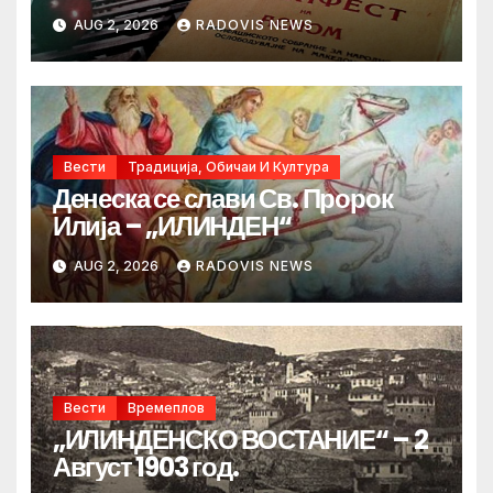
AUG 2, 2026
RADOVIS NEWS
Вести
Традиција, Обичаи И Култура
Денеска се слави Св. Пророк
Илија – „ИЛИНДЕН“
AUG 2, 2026
RADOVIS NEWS
Вести
Времеплов
„ИЛИНДЕНСКО ВОСТАНИЕ“ – 2
Август 1903 год.