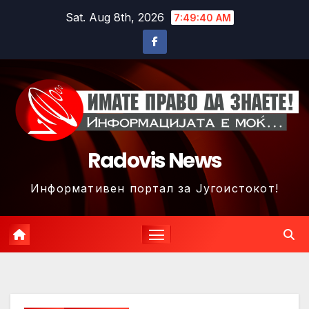
Skip
Sat. Aug 8th, 2026
7:49:43 AM
to
content
Radovis News
Информативен портал за Југоистокот!