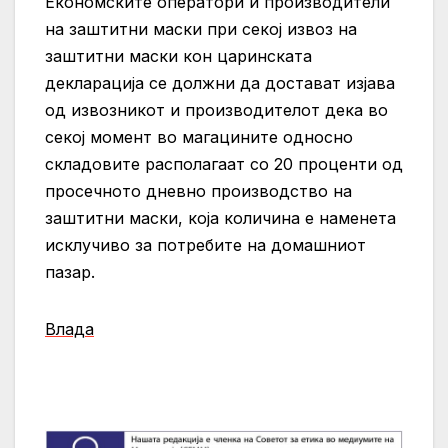
Економските оператори и производители
на заштитни маски при секој извоз на
заштитни маски кон царинската
декларација се должни да достават изјава
од извозникот и производителот дека во
секој момент во магацините односно
складовите располагаат со 20 проценти од
просечното дневно производство на
заштитни маски, која количина е наменета
исклучиво за потребите на домашниот
пазар.
Влада