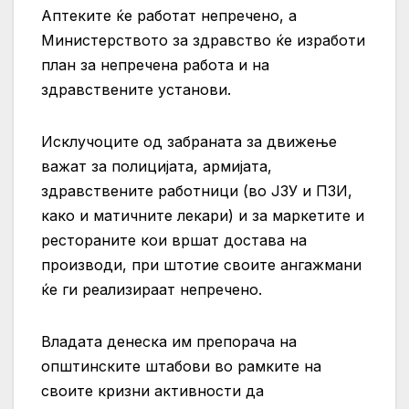
Аптеките ќе работат непречено, а
Министерството за здравство ќе изработи
план за непречена работа и на
здравствените установи.
Исклучоците од забраната за движење
важат за полицијата, армијата,
здравствените работници (во ЈЗУ и ПЗИ,
како и матичните лекари) и за маркетите и
рестораните кои вршат достава на
производи, при штoтие своите ангажмани
ќе ги реализираат непречено.
Владата денеска им препорача на
oпштинските штабови во рамките на
своите кризни активности да