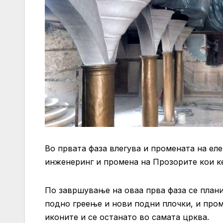
Во првата фаза влегува и промената на еле
инженеринг и промена на Прозорите кои ке
По завршување на оваа прва фаза се плани
подно греење и нови подни плочки, и пром
иконите и се останато во самата црква.