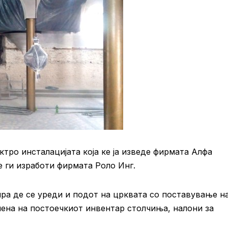
ктро инсталацијата која ке ја изведе фирмата Алфа
 ги изработи фирмата Роло Инг.
ра де се уреди и подот на црквата со поставување н
ена на постоечкиот инвентар столчиња, налони за