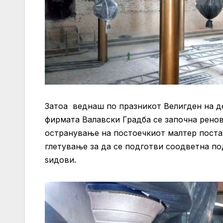
Затоa веднаш по празникот Велигден на де
фирмата Валавски Градба се започна рено
остранување на постоечкиот малтер постав
глетување за да се подготви соодветна по
ѕидови.