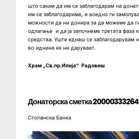
што сакам да им се заблагодарам на донат
им се заблагодариме, и воедно ги замолув
можности да ни донира за да можеме да г
одлагање и да ја започнеме третата фаза 
средства. Уште еднаш се заблагодарувам н
во иднина ке ни даруваат.
Храм „Св.пр.Илија“ Радовиш
Донаторска сметка 2000033326
Стопанска Банка