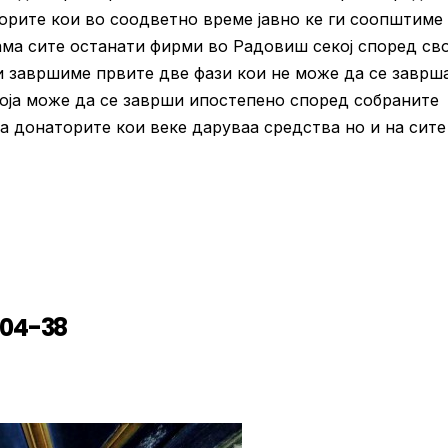
орите кои во соодветно време јавно ке ги соопштиме 
ама сите останати фирми во Радовиш секој според св
и завршиме првите две фази кои не може да се заврш
која може да се заврши ипостепено според собраните
а донаторите кои веке даруваа средства но и на сите
404-38