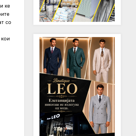
и ке
оите
ат со
 кои