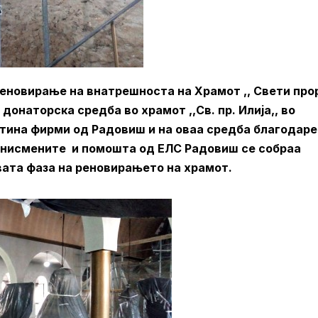
реновирање на внатрешноста на Храмот ,, Свети про
 донаторска средба во храмот ,,Св. пр. Илија,, во
етина фирми од Радовиш и на оваа средба благодар
изнисмените и помошта од ЕЛС Радовиш се собраа
вата фаза на реновирањето на храмот.