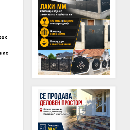
рок
ение