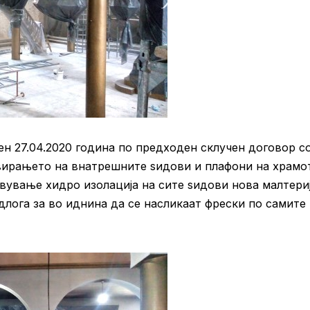
н 27.04.2020 година по предходен склучен договор с
вирањето на внатрешните ѕидови и плафони на храмот
ување хидро изолација на сите ѕидови нова малтериј
длога за во иднина да се насликаат фрески по самите