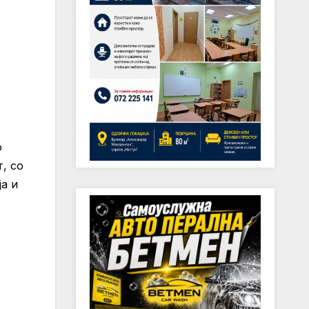
о
, со
а и