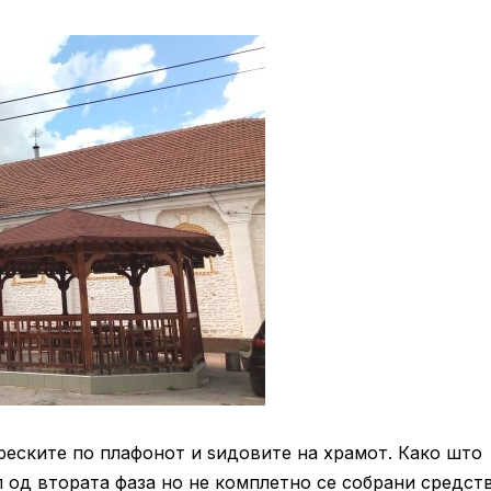
реските по плафонот и ѕидовите на храмот. Како што
л од втората фаза но не комплетно се собрани средств