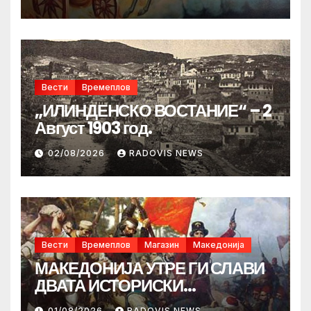
Вести
Времеплов
„ИЛИНДЕНСКО ВОСТАНИЕ“ – 2
Август 1903 год.
02/08/2026
RADOVIS NEWS
Вести
Времеплов
Магазин
Македонија
МАКЕДОНИЈА УТРЕ ГИ СЛАВИ
ДВАТА ИСТОРИСКИ
ИЛИНДЕНА!
01/08/2026
RADOVIS NEWS