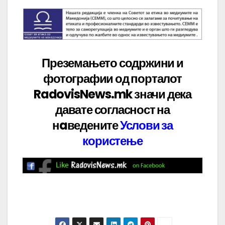
Преземањето содржини и
фотографии од порталот
RadovisNews.mk значи дека
давате
согласност на
нaведените
Услови за
користење