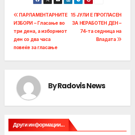
Post
ПАРЛАМЕНТАРНИТЕ
15 ЈУЛИ Е ПРОГЛАСЕН
ИЗБОРИ – Гласање во
ЗА НЕРАБОТЕН ДЕН –
navigation
три дена, а изборниот
74-та седница на
ден со два часа
Владата
повеќе за гласање
By
Radovis News
Други информации...