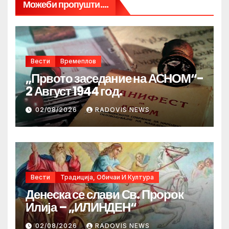
Можеби пропушти....
Вести
Времеплов
„Првото заседание на АСНОМ“-
2 Август 1944 год.
02/08/2026
RADOVIS NEWS
Вести
Традиција, Обичаи И Култура
Денеска се слави Св. Пророк
Илија – „ИЛИНДЕН“
02/08/2026
RADOVIS NEWS