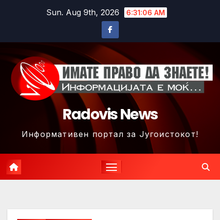
Skip
Sun. Aug 9th, 2026
6:31:08 AM
to
content
Radovis News
Информативен портал за Југоистокот!