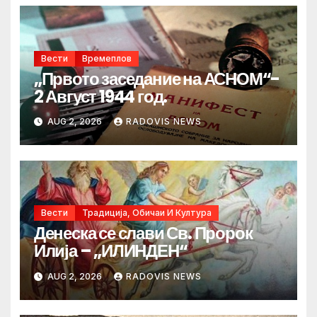
Вести
Времеплов
„Првото заседание на АСНОМ“-
2 Август 1944 год.
AUG 2, 2026
RADOVIS NEWS
Вести
Традиција, Обичаи И Култура
Денеска се слави Св. Пророк
Илија – „ИЛИНДЕН“
AUG 2, 2026
RADOVIS NEWS