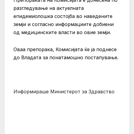
Препораката на Комисијата е донесена по
разгледување на актуелната
епидемиолошка состојба во наведените
земји и согласно информациите добиени
од медицинските власти во овие земји.
Оваа препорака, Комисијата ќе ја поднесе
до Владата за понатамошно постапување.
Информираше Министерот за Здравство