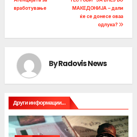
вработување
МАКЕДОНИЈА – дали
ќе се донесе оваа
одлука?
By
Radovis News
Други информации...