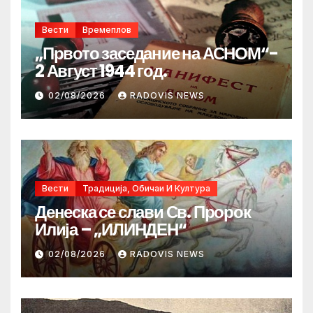
Вести
Времеплов
„Првото заседание на АСНОМ“-
2 Август 1944 год.
02/08/2026
RADOVIS NEWS
Вести
Традиција, Обичаи И Култура
Денеска се слави Св. Пророк
Илија – „ИЛИНДЕН“
02/08/2026
RADOVIS NEWS