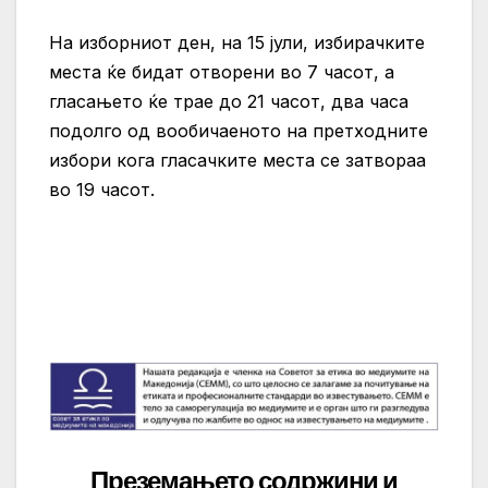
На изборниот ден, на 15 јули, избирачките
места ќе бидат отворени во 7 часот, а
гласањето ќе трае до 21 часот, два часа
подолго од вообичаеното на претходните
избори кога гласачките места се затвораа
во 19 часот.
Преземањето содржини и