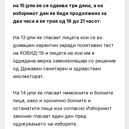
на 15 јули ќе се одвива три дена, а на
изборниот ден ќе биде продолжено за
два часа и ќе трае од 19 до 21 часот.
На 13 јули ќе гласаат лицата кои се во
домашен карантин заради позитивен тест
на КОВИД-19 и лицата на кои им е
одредена мерка самоизолација со решение
од Државен санитарен и здравствен
инспекторат.
На 14 јули ќе гласаат немоќните и болните
лица, како и хронично болните и
останатите лица кои согласно Изборниот
законик гласаат еден ден пред
одржувањето на изборите.