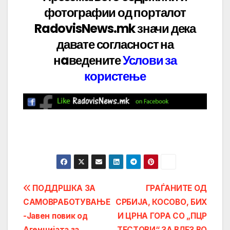
фотографии од порталот
RadovisNews.mk значи дека
давате
согласност на
нaведените
Услови за
користење
Post
ПОДДРШКА ЗА
ГРАЃАНИТЕ ОД
САМОВРАБОТУВАЊЕ
СРБИЈА, КОСОВО, БИХ
navigation
-Јавен повик од
И ЦРНА ГОРА СО „ПЦР
Агенцијата за
ТЕСТОВИ“ ЗА ВЛЕЗ ВО