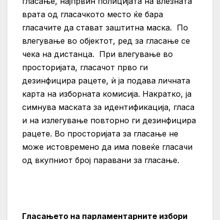
гласање, најпрвин полицијата на влезната
врата од гласачкото место ќе бара
гласачите да стават заштитна маска.
По
влегување во објектот, ред за гласање се
чека на дистанца.
При влегување во
просторијата, гласачот прво ги
дезинфицира рацете, ѝ ја подава личната
карта на изборната комисија. Накратко, ја
симнува маската за идентификација, гласа
и на излегување повторно ги дезинфицира
рацете.
Во просторијата за гласање не
може истовремено да има повеќе гласачи
од вкупниот број паравани за гласање.
Гласањето на парламентарните избори