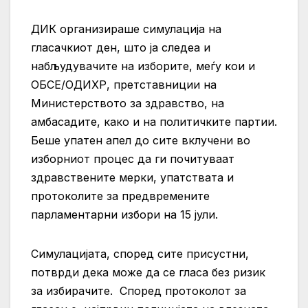
ДИК организираше симулација на
гласачкиот ден, што ја следеа и
набљудувачите на изборите, меѓу кои и
ОБСЕ/ОДИХР, претставниции на
Министерството за здравство, на
амбасадите, како и на политичките партии.
Беше упатен апел до сите вклучени во
изборниот процес да ги почитуваат
здравствените мерки, упатствата и
протоколите за предвремените
парламентарни избори на 15 јули.
Симулацијата, според сите присустни,
потврди дека може да се гласа без ризик
за избирачите.
Според протоколот за