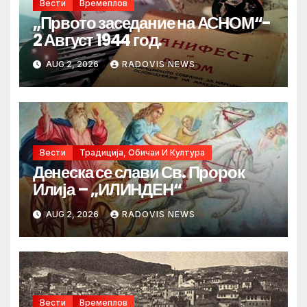
Вести
Времеплов
„Првото заседание на АСНОМ“-
2 Август 1944 год.
AUG 2, 2026
RADOVIS NEWS
Вести
Традиција, Обичаи И Култура
Денеска се слави Св. Пророк
Илија – „ИЛИНДЕН“
AUG 2, 2026
RADOVIS NEWS
Вести
Времеплов