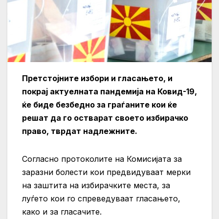
Претстојните избори и гласањето, и
покрај актуелната пандемија на Ковид-19,
ќе биде безбедно за граѓаните кои ќе
решат да го остварат своето избирачко
право, тврдат надлежните.
Согласно протоколите на Комисијата за
заразни болести кои предвидуваат мерки
на заштита на избирачките места, за
луѓето кои го спреведуваат гласањето,
како и за гласачите.