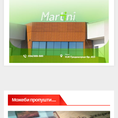
Можеби пропушти....