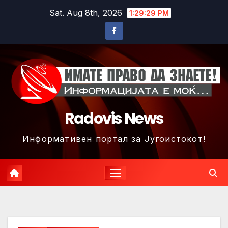
Skip
Sat. Aug 8th, 2026
1:29:32 PM
to
content
Radovis News
Информативен портал за Југоистокот!