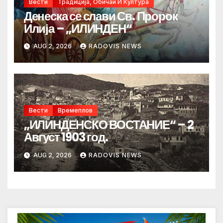
Вести
Традиција, Обичаи И Култура
Денеска се слави Св. Пророк
Илија – „ИЛИНДЕН“
AUG 2, 2026
RADOVIS NEWS
Вести
Времеплов
„ИЛИНДЕНСКО ВОСТАНИЕ“ – 2
Август 1903 год.
AUG 2, 2026
RADOVIS NEWS