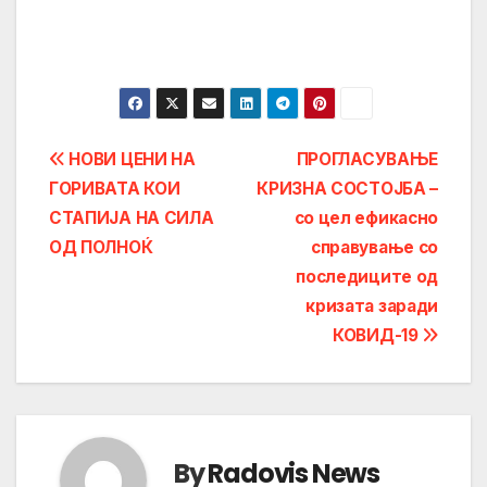
Post
НОВИ ЦЕНИ НА
ПРОГЛАСУВАЊЕ
ГОРИВАТА КОИ
КРИЗНА СОСТОЈБА –
navigation
СТАПИЈА НА СИЛА
со цел ефикасно
ОД ПОЛНОЌ
справување со
последиците од
кризата заради
КОВИД-19
By
Radovis News