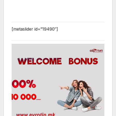
[metaslider id=”19490″]