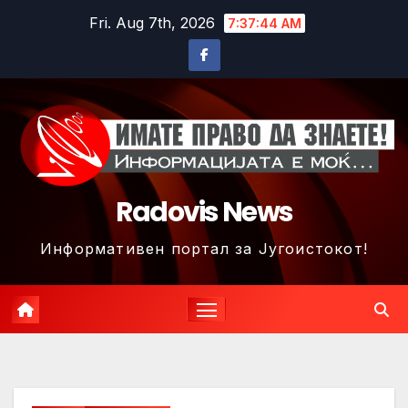
Skip
Fri. Aug 7th, 2026
7:37:46 AM
to
content
Radovis News
Информативен портал за Југоистокот!