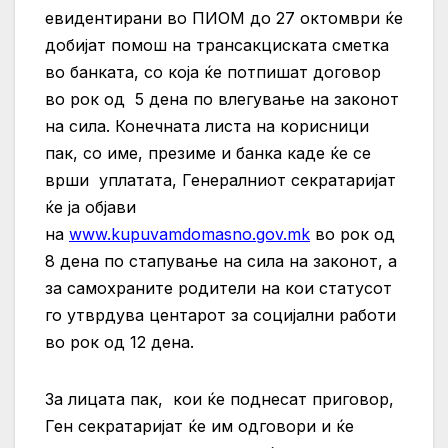
евидентирани во ПИОМ до 27 октомври ќе
добијат помош на трансакциската сметка
во банката, со која ќе потпишат договор
во рок од 5 дена по влегување на законот
на сила. Конечната листа на корисници
пак, со име, презиме и банка каде ќе се
врши уплатата, Генералниот секратаријат
ќе ја објави
на
www.kupuvamdomasno.gov.mk
во рок од
8 дена по стапување на сила на законот, а
за самохраните родители на кои статусот
го утврдува центарот за социјални работи
во рок од 12 дена.
За лицата пак, кои ќе поднесат приговор,
Ген секратаријат ќе им одговори и ќе