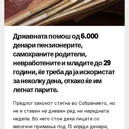
Државната помош од 6.000
денари пензионерите,
самохраните родители,
невработените и младите до 29
години, ќе треба да ја искористат
за неколку дена, откако ќе им
легнат парите.
Предлог законот стигна во Собранието, но
не е ставен на дневен ред ни наредната
недела. Во него стои дека лицата со
месечни примања под 15 илјади денари,