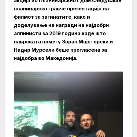
акција во Планинарскиот дом следуваше
планинарско гравче презентација на
филмот за загинатите, како и
доделување на награди на најдобри
алпинисти зa 2019 година каде што
наврската помеѓу Зоран Мајсторски и
Надир Мурсели беше прогласена за
најдобра во Македонија.