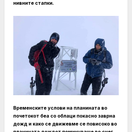
нивните стапки.
Временските услови на планината во
почетокот беа со облаци покасно заврна
дожд и како се движевме се повисоко во
планината дождот поминуваше во снег