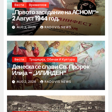
Вести
Времеплов
„Првото заседание на АСНОМ“-
2 Август 1944 год.
AUG 2, 2026
RADOVIS NEWS
Вести
Традиција, Обичаи И Култура
Денеска се слави Св. Пророк
Илија – „ИЛИНДЕН“
AUG 2, 2026
RADOVIS NEWS