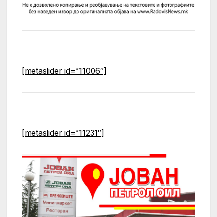
[metaslider id=”11006″]
[metaslider id=”11231″]