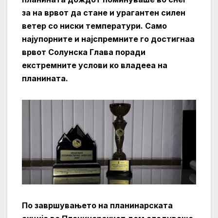
за на врвот да стане и урагантен силен
ветер со ниски температури. Само
најупорните и најспремните го достигнаа
врвот Солунска Глава поради
екстремните услови ко владееа на
планината.
По завршувањето на планинарската