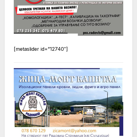
[metaslider id=”12740″]