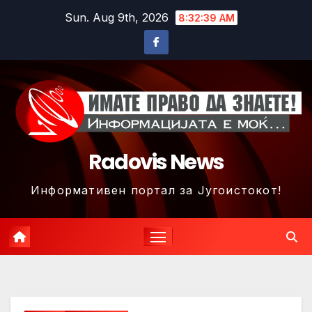
Skip
Sun. Aug 9th, 2026
8:32:42 AM
to
content
Radovis News
Информативен портал за Југоистокот!