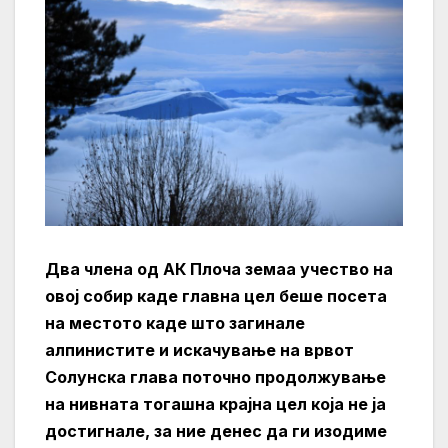
Два члена од АК Плоча земаа учество на
овој собир каде главна цел беше посета
на местото каде што загинале
алпинистите и искачување на врвот
Солунска глава поточно продолжување
на нивната тогашна крајна цел која не ја
достигнале, за ние денес да ги изодиме