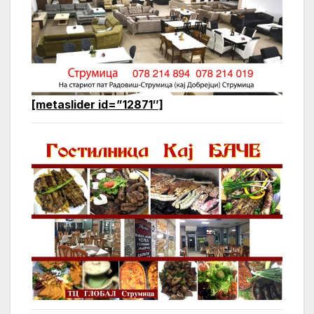
[metaslider id=”12871″]