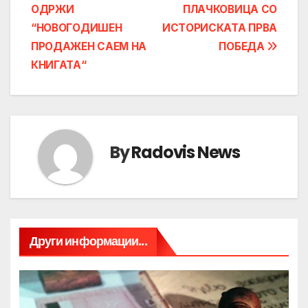
ОДРЖИ
ПЛАЧКОВИЦА СО
navigation
“НОВОГОДИШЕН
ИСТОРИСКАТА ПРВА
ПРОДАЖЕН САЕМ НА
ПОБЕДА
КНИГАТА“
By
Radovis News
Други информации...