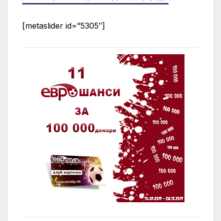
[metaslider id=”5305″]