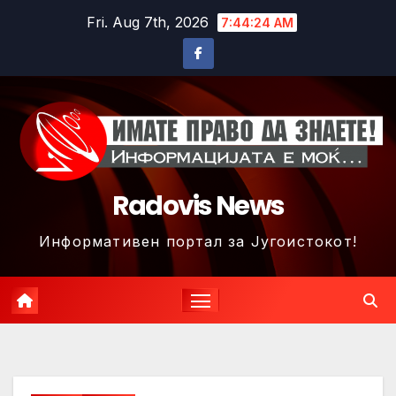
Skip
Fri. Aug 7th, 2026
7:44:26 AM
to
content
Radovis News
Информативен портал за Југоистокот!