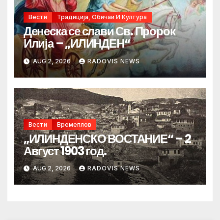
Вести
Традиција, Обичаи И Култура
Денеска се слави Св. Пророк
Илија – „ИЛИНДЕН“
AUG 2, 2026
RADOVIS NEWS
Вести
Времеплов
„ИЛИНДЕНСКО ВОСТАНИЕ“ – 2
Август 1903 год.
AUG 2, 2026
RADOVIS NEWS