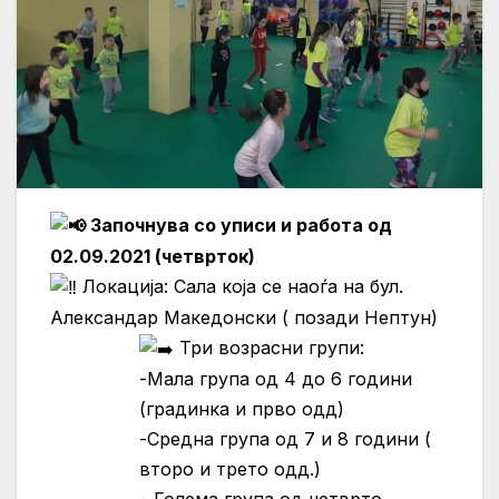
Започнува со уписи и работа од
02.09.2021 (четврток)
Локација: Сала која се наоѓа на бул.
Александар Македонски ( позади Нептун)
Три возрасни групи:
-Мала група од 4 до 6 години
(градинка и прво одд)
-Средна група од 7 и 8 години (
второ и трето одд.)
– Голема група од четврто