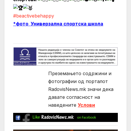
#beactivebehappy
*фото Универзална спортска школа
Преземањето содржини и
фотографии од порталот
RadovisNews.mk значи дека
давате согласност на
нaведените
Услови