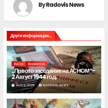
By
Radovis News
Други информации...
Вести
Времеплов
„Првото заседание на АСНОМ“-
2 Август 1944 год.
AUG 2, 2026
RADOVIS NEWS