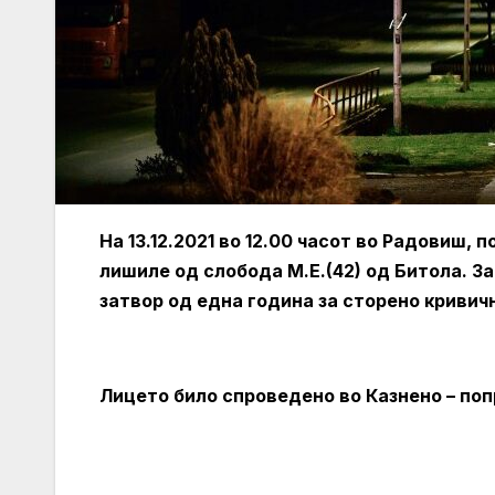
На 13.12.2021 во 12.00 часот во Радовиш
лишиле од слобода М.Е.(42) од Битола. З
затвор од една година за сторено кривич
Лицето било спроведено во Казнено – поп