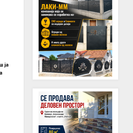
ш ја
а