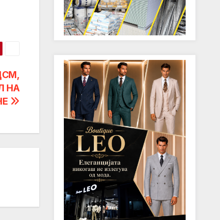
ДСМ,
Л НА
НЕ