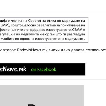
рталот RadovisNews.mk значи дека давате согласнос