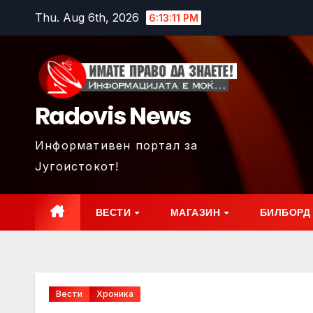
Skip
Thu. Aug 6th, 2026
6:13:13 PM
to
content
Radovis News
Информативен портал за
Југоистокот!
ВЕСТИ
МАГАЗИН
БИЛБОРД
Вести
Хроника