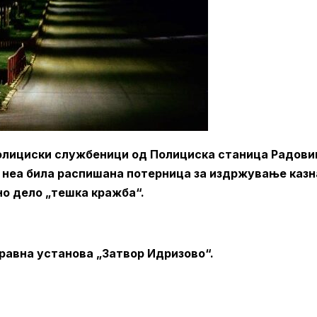
, полициски службеници од Полициска станица Радови
а неа била распишана потерница за издржување казн
но дело „тешка кражба“.
равна установа „Затвор Идризово“.