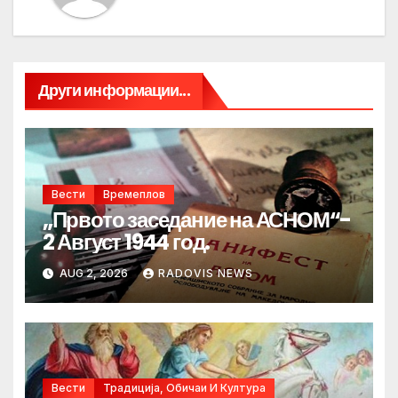
Други информации...
Вести
Времеплов
„Првото заседание на АСНОМ“-
2 Август 1944 год.
AUG 2, 2026
RADOVIS NEWS
Вести
Традиција, Обичаи И Култура