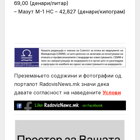
69,00 (денари/литар)
– Мазут М-1 НС – 42,827 (денари/килограм)
Преземањето содржини и фотографии од
порталот RadovisNews.mk значи дека
давате согласност на нaведените
Услови