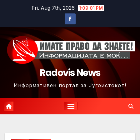
Skip
Fri. Aug 7th, 2026
1:09:04 PM
to
content
Radovis News
Информативен портал за Југоистокот!