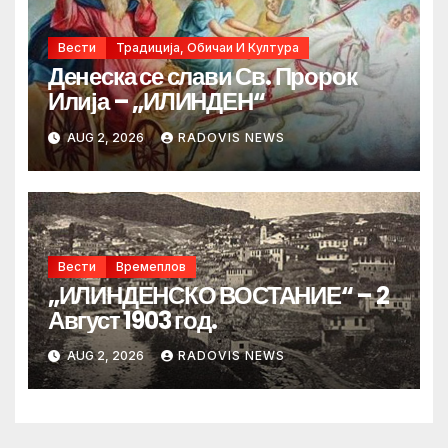
Вести
Традиција, Обичаи И Култура
Денеска се слави Св. Пророк
Илија – „ИЛИНДЕН“
AUG 2, 2026
RADOVIS NEWS
Вести
Времеплов
„ИЛИНДЕНСКО ВОСТАНИЕ“ – 2
Август 1903 год.
AUG 2, 2026
RADOVIS NEWS