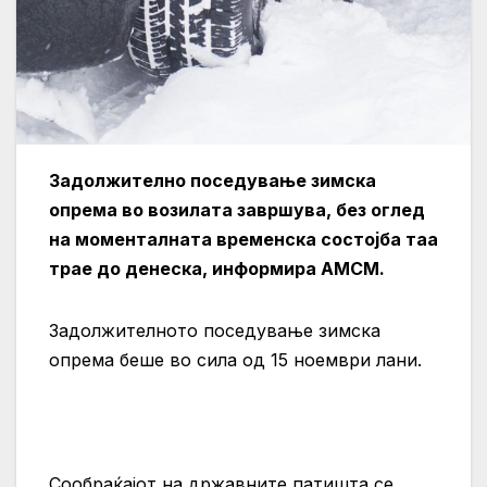
Задолжително поседување зимска
опрема во возилата завршува, без оглед
на моменталната временска состојба таа
трае до денеска, информира АМСМ.
Задолжителното поседување зимска
опрема беше во сила од 15 ноември лани.
Сообраќајот на државните патишта се