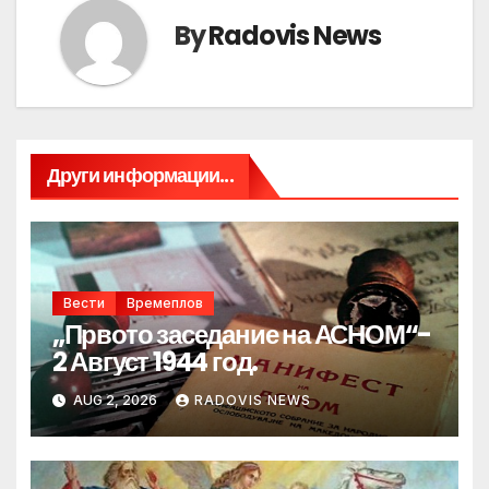
By
Radovis News
Други информации...
Вести
Времеплов
„Првото заседание на АСНОМ“-
2 Август 1944 год.
AUG 2, 2026
RADOVIS NEWS