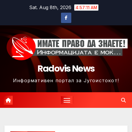
Skip
Sat. Aug 8th, 2026
4:57:13 AM
to
content
Radovis News
Информативен портал за Југоистокот!