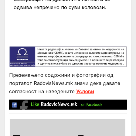
одвива непречено по суви коловози.
Преземањето содржини и фотографии од
порталот RadovisNews.mk значи дека давате
согласност на нaведените
Услови