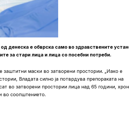
од денеска е обврска само во здравствените устан
вите за стари лица и лица со посебни потреби.
ње заштитни маски во затворени простории. „Иако е
тории, Владата силно ја потврдува препораката на
осат во затворени простории лица над 65 години, хро
ли во соопштението.