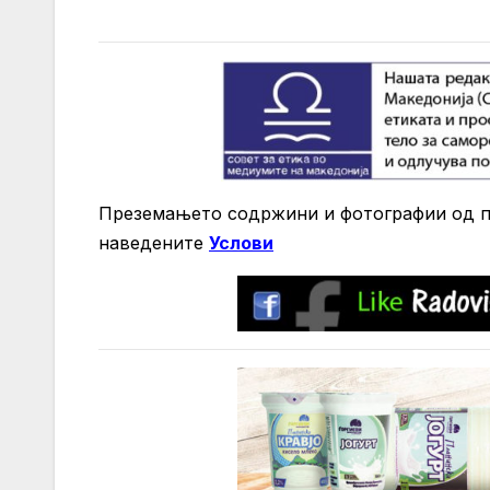
Преземањето содржини и фотографии од по
нaведените
Услови