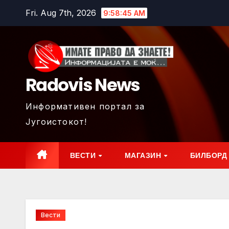
Skip
Fri. Aug 7th, 2026
9:58:47 AM
to
content
Radovis News
Информативен портал за
Југоистокот!
ВЕСТИ
МАГАЗИН
БИЛБОРД
Вести