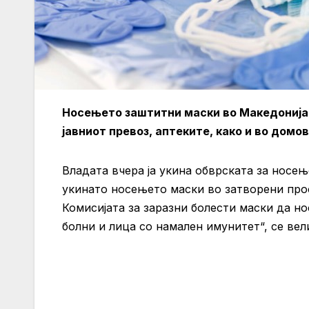
Носењето заштитни маски во Македонија 
јавниот превоз, аптеките, како и во домо
Владата вчера ја укина обврската за носе
укинато носењето маски во затворени прос
Комисијата за заразни болести маски да н
болни и лица со намален имунитет“, се ве