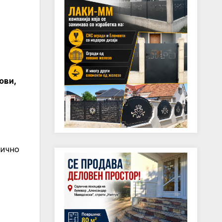
ови,
нично