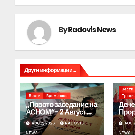
By
Radovis News
Други информации...
Вести
Вести
Времеплов
Традиц
„Првото заседание на
Дене
АСНОМ“- 2 Август
Прор
1944 год.
„ИЛ
AUG 2, 2026
RADOVIS
AUG 2
NEWS
NEWS