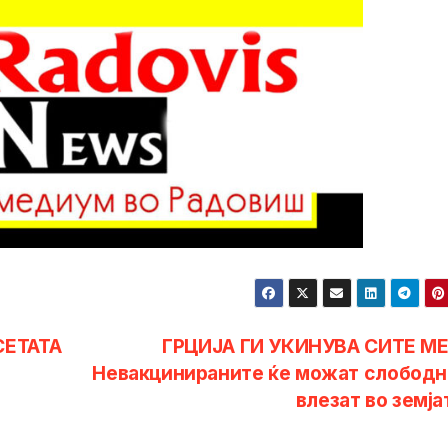
СЕТАТА
ГРЦИЈА ГИ УКИНУВА СИТЕ М
Невакцинираните ќе можат слободн
влезат во земј