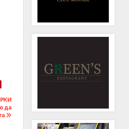
ЕРКИ
о да
ата