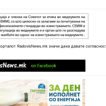
рталот RadovisNews.mk значи дека давате согласнос