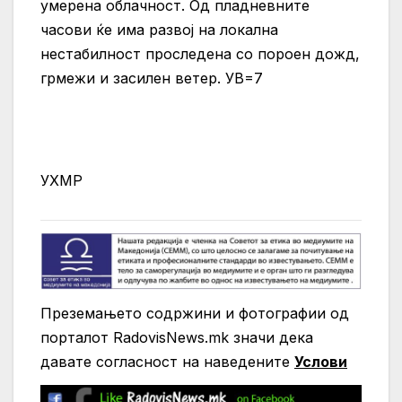
умерена облачност. Од пладневните
часови ќе има развој на локална
нестабилност проследена со пороен дожд,
грмежи и засилен ветер. УВ=7
УХМР
Преземањето содржини и фотографии од
порталот RadovisNews.mk значи дека
давате согласност на нaведените
Услови