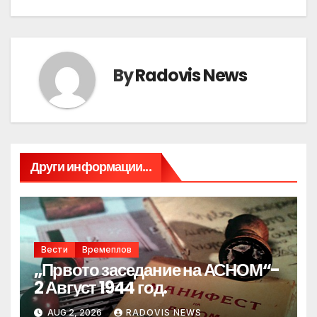
By
Radovis News
Други информации...
Вести
Времеплов
„Првото заседание на АСНОМ“-
2 Август 1944 год.
AUG 2, 2026
RADOVIS NEWS