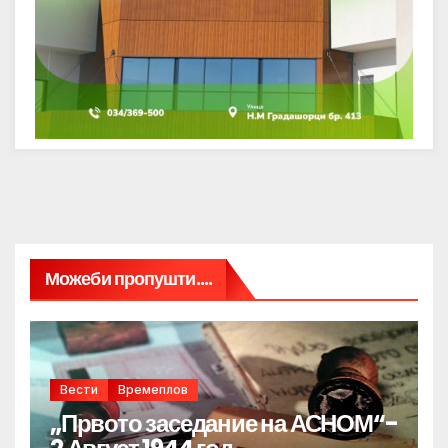
Можеби пропушти....
Вести
Времеплов
„Првото заседание на АСНОМ“-