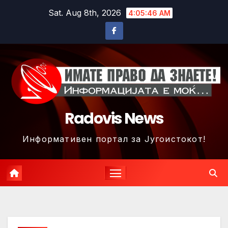
Skip
Sat. Aug 8th, 2026
4:05:49 AM
to
content
Radovis News
Информативен портал за Југоистокот!