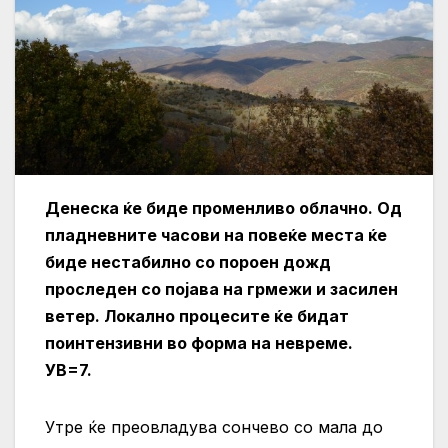
Денеска ќе биде променливо облачно. Од
пладневните часови на повеќе места ќе
биде нестабилно со пороен дожд
проследен со појава на грмежи и засилен
ветер. Локално процесите ќе бидат
поинтензивни во форма на невреме.
УВ=7.
Утре ќе преовладува сончево со мала до