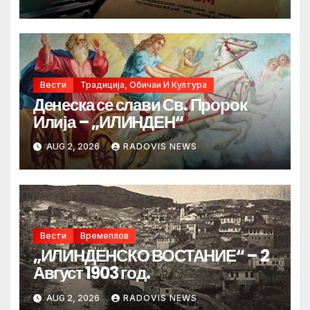
Вести
Традиција, Обичаи И Култура
Денеска се слави Св. Пророк
Илија – „ИЛИНДЕН“
AUG 2, 2026
RADOVIS NEWS
Вести
Времеплов
„ИЛИНДЕНСКО ВОСТАНИЕ“ – 2
Август 1903 год.
AUG 2, 2026
RADOVIS NEWS