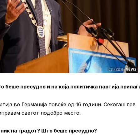
о беше пресудно и на која политичка партија припаѓ
ртија во Германија повеќе од 16 години. Секогаш бев
направам светот подобро место.
ник на градот? Што беше пресудно?