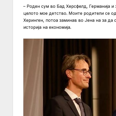
– Роден сум во Бад Херсфелд, Германија и
целото мое детство. Моите родители се о
Херинген, потоа заминав во Јена на за да
историја на економија.