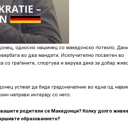
едонец, односно нашинец со македонско потекло. Дан
довербата во два мандати. Исклучително посветен во
ка со граѓаните, спортува и верува дека за добар жив
онец успеал да биде градоначалник во една од најви
зин направи интервју со него:
 вашите родители се Македонци? Колку долго живе
завршивте образованието?