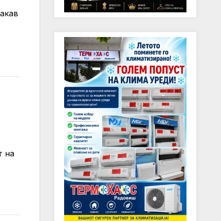
сакав
т на