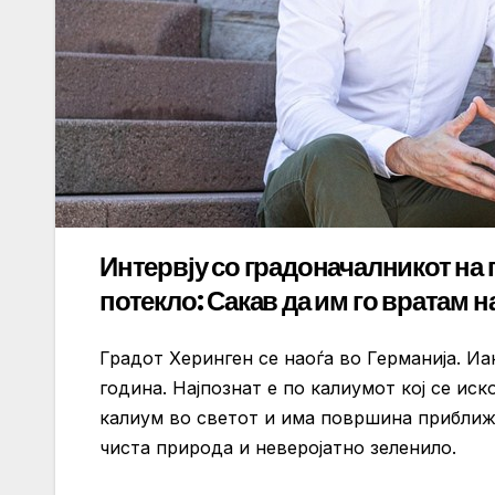
Интервју со градоначалникот на 
потекло: Сакав да им го вратам на
Градот Херинген се наоѓа во Германија. Иак
година. Најпознат е по калиумот кој се иск
калиум во светот и има површина приближн
чиста природа и неверојатно зеленило.