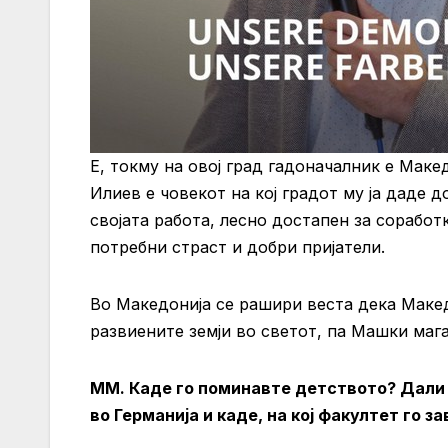
Е, токму на овој град гадоначалник е Мак
Илиев е човекот на кој градот му ја даде 
својата работа, лесно достапен за соработ
потребни страст и добри пријатели.
Во Македонија се рашири веста дека Макед
развиените земји во светот, па Машки мага
ММ. Каде го поминавте детството? Дали
во Германија и каде, на кој факултет го 