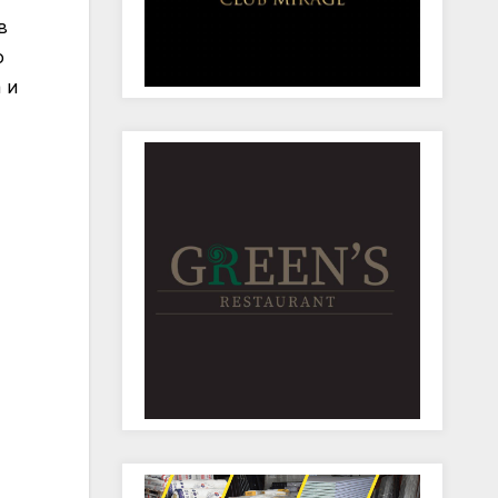
в
о
 и