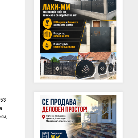
о
153
а
жи,