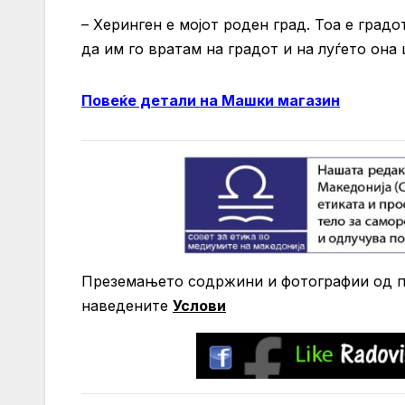
– Херинген е мојот роден град. Тоа е градо
да им го вратам на градот и на луѓето она
Повеќе детали на Машки магазин
Преземањето содржини и фотографии од по
нaведените
Услови