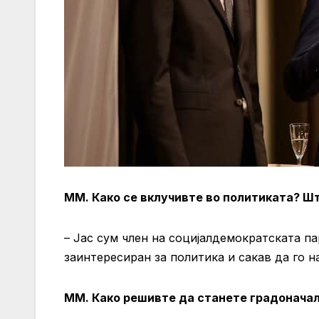
ММ. Како се вклучивте во политиката? Шт
– Јас сум член на социјалдемократската па
заинтересиран за политика и сакав да го 
ММ. Како решивте да станете градоначал