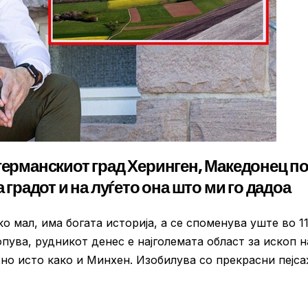
германскиот град Херинген, Македонец п
 градот и на луѓето она што ми го дадоа
о мал, има богата историја, а се споменува уште во 1
опува, рудникот денес е најголемата област за ископ н
о исто како и Минхен. Изобилува со прекрасни пејса