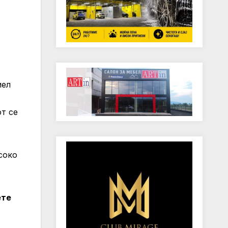
иел
от се
соко
ете