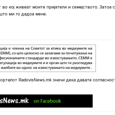
т во кој живеат моите пријатели и семејството. Затоа 
 што ми го дадоа мене.
рталот RadovisNews.mk значи дека давате согласнос