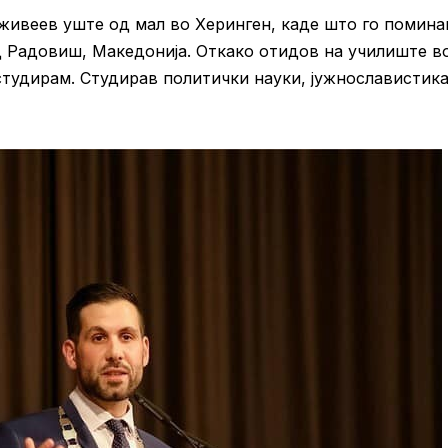
 живеев уште од мал во Херинген, каде што го помина
д Радовиш, Македонија. Откако отидов на училиште в
 студирам. Студирав политички науки, јужнославистика