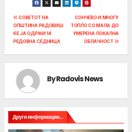
Post
СОВЕТОТ НА
СОНЧЕВО И МНОГУ
ОПШТИНА РАДОВИШ
ТОПЛО СО МАЛА ДО
navigation
ЌЕ ЈА ОДРЖИ 14
УМЕРЕНА ЛОКАЛНА
РЕДОВНА СЕДНИЦА
ОБЛАЧНОСТ
By
Radovis News
Други информации...