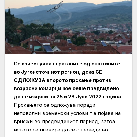
Се известуваат граѓаните од општините
во Југоисточниот регион, дека СЕ
ОДЛОЖУВА второто прскање против
возрасни комарци кое беше предвидено
да се изврши на 25 и 26 Јули 2022 година.
Прскањето се одложува поради
неповолни временски услови т.е појава на
врнежи во предвидениот период, затоа
истото се планира да се спроведе во