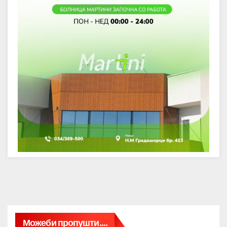
Можеби пропушти....