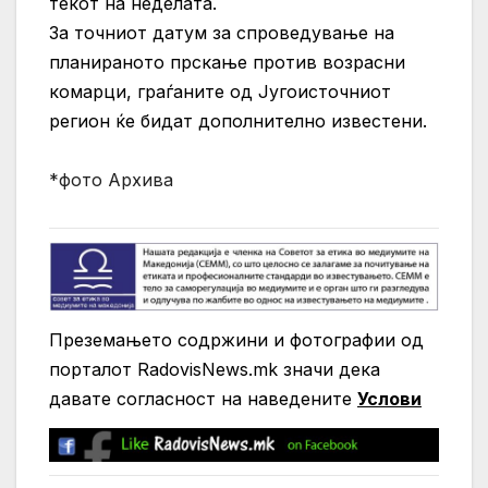
текот на неделата.
За точниот датум за спроведување на
планираното прскање против возрасни
комарци, граѓаните од Југоисточниот
регион ќе бидат дополнително известени.
*фото Архива
Преземањето содржини и фотографии од
порталот RadovisNews.mk значи дека
давате согласност на нaведените
Услови