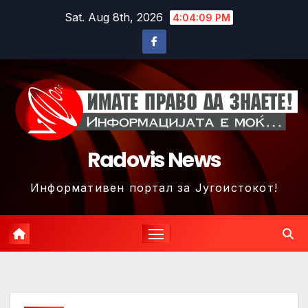
Skip
Sat. Aug 8th, 2026
4:04:12 PM
to
content
Radovis News
Информативен портал за Југоистокот!