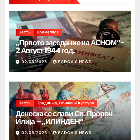
Вести
Времеплов
„Првото заседание на АСНОМ“-
2 Август 1944 год.
02/08/2026
RADOVIS NEWS
Вести
Традиција, Обичаи И Култура
Денеска се слави Св. Пророк
Илија – „ИЛИНДЕН“
02/08/2026
RADOVIS NEWS