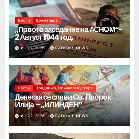
Вести
Времеплов
„Првото заседание на АСНОМ“-
2 Август 1944 год.
AUG 2, 2026
RADOVIS NEWS
Вести
Традиција, Обичаи И Култура
Денеска се слави Св. Пророк
Илија – „ИЛИНДЕН“
AUG 2, 2026
RADOVIS NEWS