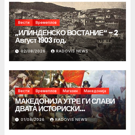
Вести
Времеплов
„ИЛИНДЕНСКО ВОСТАНИЕ“ – 2
Август 1903 год.
02/08/2026
RADOVIS NEWS
Вести
Времеплов
Магазин
Македонија
МАКЕДОНИЈА УТРЕ ГИ СЛАВИ
ДВАТА ИСТОРИСКИ
ИЛИНДЕНА!
01/08/2026
RADOVIS NEWS