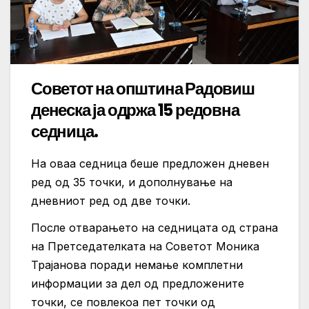
Советот на општина Радовиш
денеска ја одржа 15 редовна
седница.
На оваа седница беше предложен дневен
ред од 35 точки, и дополнување на
дневниот ред од две точки.
После отварањето на седницата од страна
на Претседателката на Советот Моника
Трајанова поради немање комплетни
информации за дел од предложените
точки, се повлекоа пет точки од