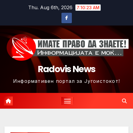
Skip
Thu. Aug 6th, 2026
7:10:26 AM
to
content
Radovis News
Информативен портал за Југоистокот!