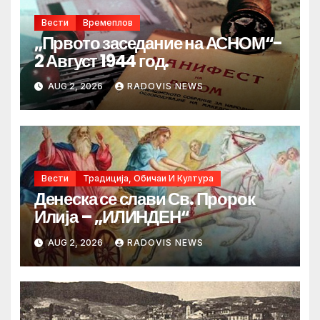
Вести
Времеплов
„Првото заседание на АСНОМ“-
2 Август 1944 год.
AUG 2, 2026
RADOVIS NEWS
Вести
Традиција, Обичаи И Култура
Денеска се слави Св. Пророк
Илија – „ИЛИНДЕН“
AUG 2, 2026
RADOVIS NEWS