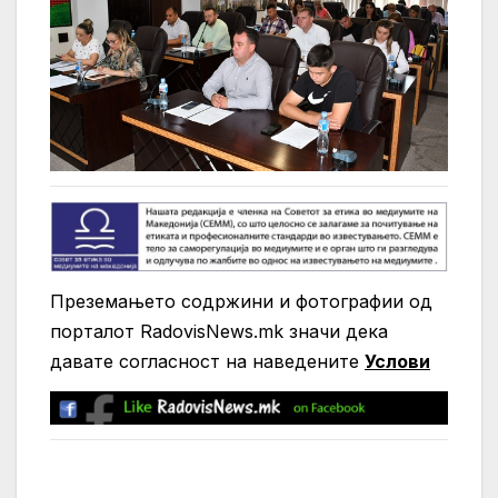
Преземањето содржини и фотографии од
порталот RadovisNews.mk значи дека
давате согласност на нaведените
Услови