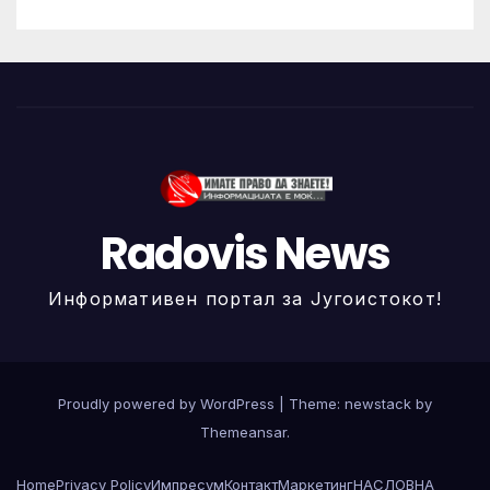
Radovis News
Информативен портал за Југоистокот!
Proudly powered by WordPress
|
Theme: newstack by
Themeansar
.
Home
Privacy Policy
Импресум
Контакт
Маркетинг
НАСЛОВНА