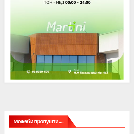
Можеби пропушти....