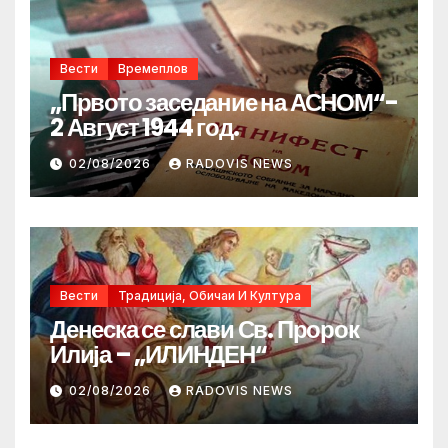
Вести
Времеплов
„Првото заседание на АСНОМ“-
2 Август 1944 год.
02/08/2026
RADOVIS NEWS
Вести
Традиција, Обичаи И Култура
Денеска се слави Св. Пророк
Илија – „ИЛИНДЕН“
02/08/2026
RADOVIS NEWS