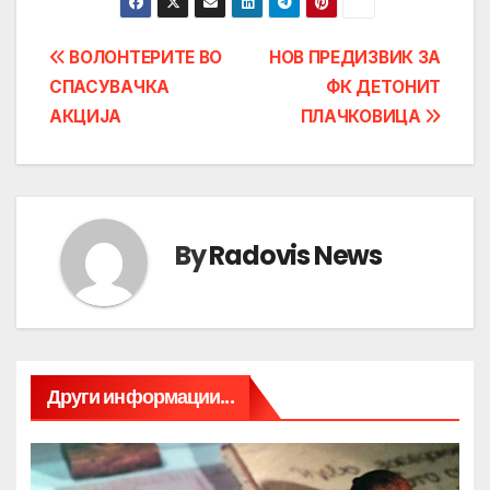
Post
ВОЛОНТЕРИТЕ ВО
НОВ ПРЕДИЗВИК ЗА
СПАСУВАЧКА
ФК ДЕТОНИТ
navigation
АКЦИЈА
ПЛАЧКОВИЦА
By
Radovis News
Други информации...