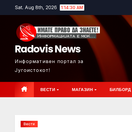
Skip
Sat. Aug 8th, 2026
1:14:32 AM
to
content
Radovis News
Информативен портал за
Југоистокот!
ВЕСТИ
МАГАЗИН
БИЛБОРД
Вести