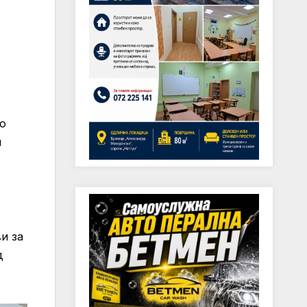
во
и
и за
д