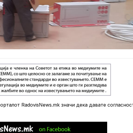
рталот RadovisNews.mk значи дека давате согласнос