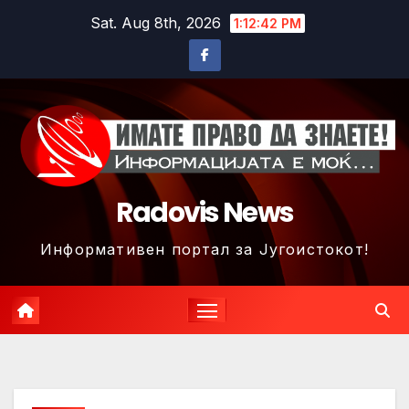
Skip
Sat. Aug 8th, 2026
1:12:45 PM
to
content
Radovis News
Информативен портал за Југоистокот!