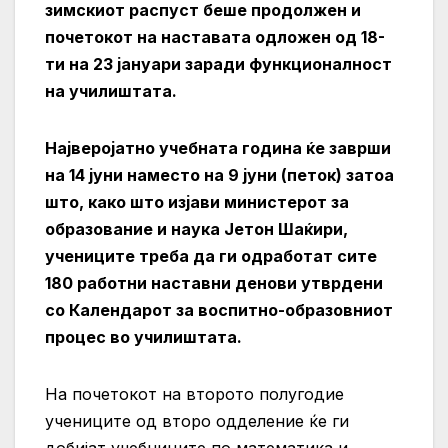
зимскиот распуст беше продолжен и
почетокот на наставата одложен од 18-
ти на 23 јануари заради функционалност
на училиштата.
Најверојатно учебната година ќе заврши
на 14 јуни наместо на 9 јуни (петок) затоа
што, како што изјави министерот за
образование и наука Јетон Шаќири,
учениците треба да ги одработат сите
180 работни наставни денови утврдени
со Календарот за воспитно-образовниот
процес во училиштата.
На почетокот на второто полугодие
учениците од второ одделение ќе ги