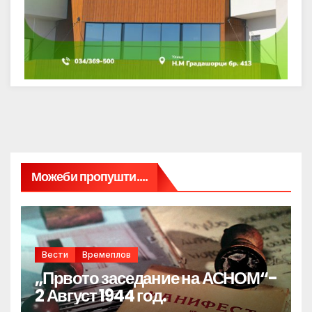
Можеби пропушти....
Вести
Времеплов
„Првото заседание на АСНОМ“-
2 Август 1944 год.