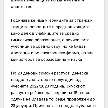
добијат учебниците по математика и
општество.
Годинава ќе има учебниците за странски
јазици за основците и средношколците,
како дел од учебниците за средно
гимназиско образование, а речиси сите
учебници за средно стручно ќе бидат
достапни и во електронска форма, најави
министерот за образование и наука
По 23 денови зимски распуст, денеска
продолжува второто полугодие од
учебната 2022/2023 година. Зимскиот
распуст требаше да заврши на 18, но со
одлука на Владата тој беше продолжен до
23 јануари. Причината за продолжувањето