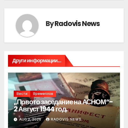
By
Radovis News
Други информации...
Вести
Времеплов
„Првото заседание на АСНОМ“-
2 Август 1944 год.
AUG 2, 2026
RADOVIS NEWS