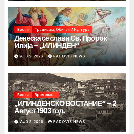
Вести
Традиција, Обичаи И Култура
Денеска се слави Св. Пророк
Илија – „ИЛИНДЕН“
AUG 2, 2026
RADOVIS NEWS
Вести
Времеплов
„ИЛИНДЕНСКО ВОСТАНИЕ“ – 2
Август 1903 год.
AUG 2, 2026
RADOVIS NEWS