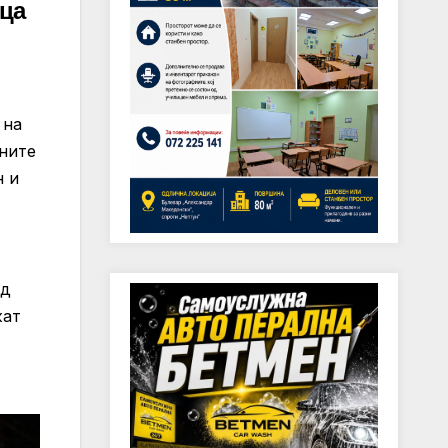
ица
 на
дните
н и
од
жат