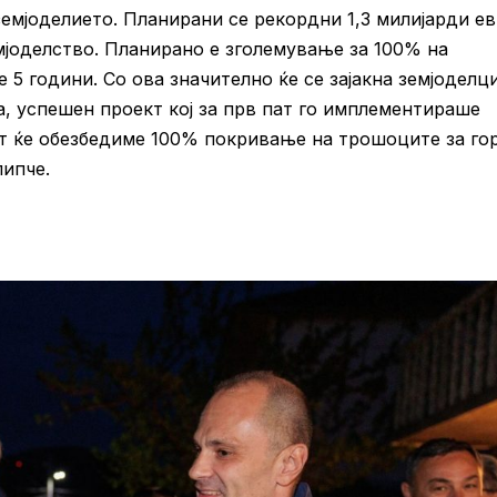
емјоделието. Планирани се рекордни 1,3 милијарди е
јоделство. Планирано е зголемување за 100% на
5 години. Со ова значително ќе се зајакна земјоделц
, успешен проект кој за прв пат го имплементираше
т ќе обезбедиме 100% покривање на трошоците за го
липче.