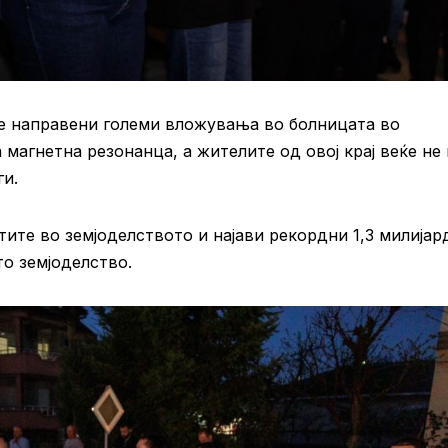
се направени големи вложувања во болницата во
магнетна резонанца, а жителите од овој крај веќе не
ги.
тите во земјоделството и најави рекордни 1,3 милијар
о земјоделство.