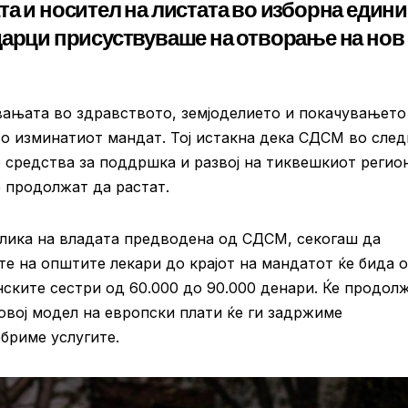
а и носител на листата во изборна един
дарци присуствуваше на отворање на нов
вањата во здравството, земјоделието и покачувањето
во изминатиот мандат. Тој истакна дека СДСМ во сле
 средства за поддршка и развој на тиквешкиот регио
е продолжат да растат.
длика на владата предводена од СДСМ, секогаш да
те на општите лекари до крајот на мандатот ќе бида 
нските сестри од 60.000 до 90.000 денари. Ќе продол
 овој модел на европски плати ќе ги задржиме
бриме услугите.