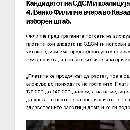
Кандидатот на СДСМ и коалицијат
4, Венко Филипче вчера во Кава
изборен штаб.
Филипче пред граѓаните потсети на вложу
платите кои владата на СДСМ ги направи 
четри години има предвидено уште повеќе
земјоделието, а платите во сите сектори ќ
„Платите ќе продолжат да растат, тоа е о
вложува во приходите на граѓаните. Плати
120.000 до 140.000 денари, а на на медици
да растат и платите на специјалистите. Со
здравствените работици дома и ќе ги подо