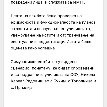
повредени лица и службата за ИМП .
Целта на вежбата беше проверка на
ефикасноста и функционалноста на планот
за заштита и спасување во училиштата,
увежбување на истите и отстранување на
евентуалните недостатоци. Истата беше
оценета како успешна.
Симулациски вежби со утврдено
сценарио, понатаму, ќе бидат спроведени
и во подрачните училишта на ООУ,,Никола
Карев” Радовиш во с.Бучим, с.Тополница и
с. Прналија.