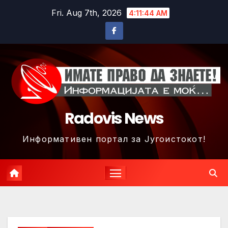
Skip
Fri. Aug 7th, 2026
4:11:47 AM
to
content
Radovis News
Информативен портал за Југоистокот!