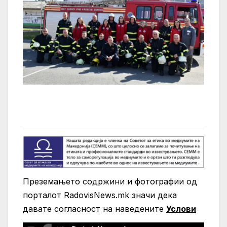
Преземањето содржини и фотографии од
порталот RadovisNews.mk значи дека
давате согласност на нaведените
Услови