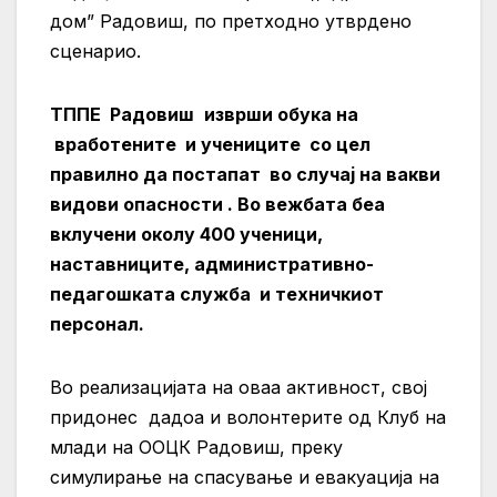
дом” Радовиш, по претходно утврдено
сценарио.
ТППЕ
Радовиш
изврши
обука
на
вработените и учениците
со цел
правилно
да постапат во случај на вакви
вид
ови опасности . Во вежбата беа
вклучени околу 400 ученици,
наставниците, административно-
педагошката служба и техничкиот
персонал.
Во реализацијата на оваа активност, свој
придонес дадоа и волонтерите од Клуб на
млади на ООЦК Радовиш, преку
симулирање на спасување и евакуација на