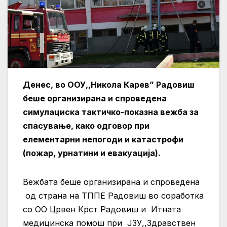
Денес, во ООУ,,Никола Карев” Радовиш
беше организирана и спроведена
симулациска тактичко-показна вежба за
спасување, како одговор при
елементарни непогоди и катастрофи
(пожар, урнатини и евакуација).
Вежбата беше организирана и спроведена
од страна на ТППЕ Радовиш во соработка
со ОО Црвен Крст Радовиш и Итната
медицинска помош при ЈЗУ,,Здравствен