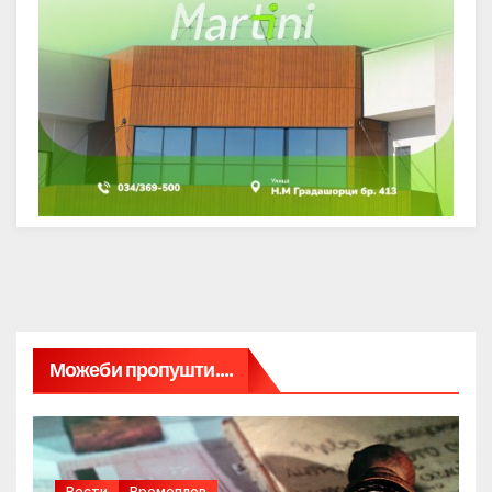
Можеби пропушти....
Вести
Времеплов