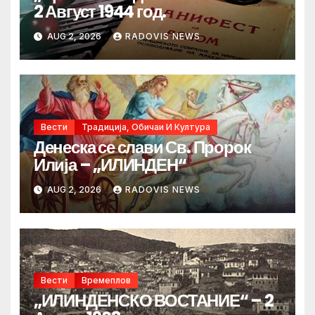
2 Август 1944 год.
AUG 2, 2026
RADOVIS NEWS
Вести
Традиција, Обичаи И Култура
Денеска се слави Св. Пророк
Илија – „ИЛИНДЕН“
AUG 2, 2026
RADOVIS NEWS
Вести
Времеплов
„ИЛИНДЕНСКО ВОСТАНИЕ“ – 2