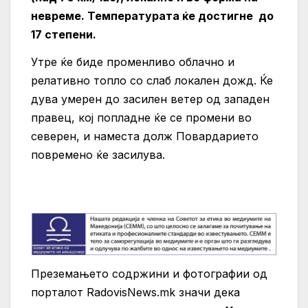
невреме. Температурата ќе достигне до
17 степени.
Утре ќе биде променливо облачно и
релативно топло со слаб локален дожд. Ќе
дува умерен до засилен ветер од западен
правец, кој попладне ќе се промени во
северен, и наместа долж Повардарието
повремено ќе засилува.
Преземањето содржини и фотографии од
порталот RadovisNews.mk значи дека