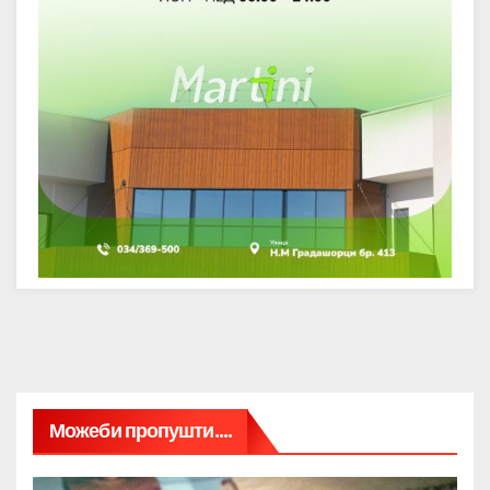
Можеби пропушти....