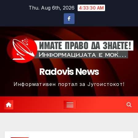
Skip
Thu. Aug 6th, 2026
4:33:33 AM
to
content
Radovis News
Информативен портал за Југоистокот!