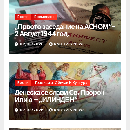
Вести
Времеплов
„Првото заседание на АСНОМ“-
2 Август 1944 год.
02/08/2026
RADOVIS NEWS
Вести
Традиција, Обичаи И Култура
Денеска се слави Св. Пророк
Илија – „ИЛИНДЕН“
02/08/2026
RADOVIS NEWS