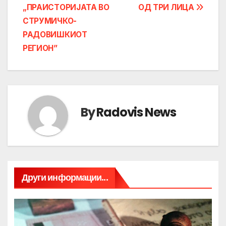
navigation
„ПРАИСТОРИЈАТА ВО
ОД ТРИ ЛИЦА
СТРУМИЧКО-
РАДОВИШКИОТ
РЕГИОН”
By
Radovis News
Други информации...