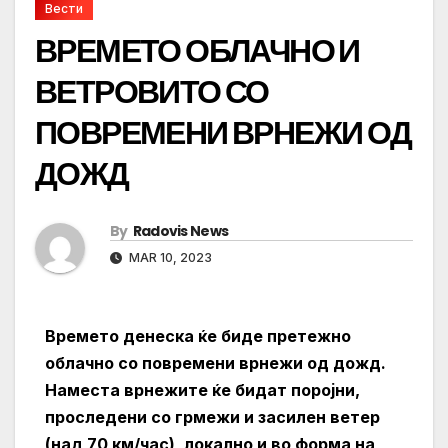
Вести
ВРЕМЕТО ОБЛАЧНО И
ВЕТРОВИТО СО
ПОВРЕМЕНИ ВРНЕЖИ ОД
ДОЖД
By
Radovis News
MAR 10, 2023
Времето денеска ќе биде претежно
облачно со повремени врнежи од дожд.
Наместа врнежите ќе бидат поројни,
проследени со грмежи и засилен ветер
(над 70 км/час), локално и во форма на