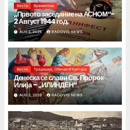
Вести
Времеплов
„Првото заседание на АСНОМ“-
2 Август 1944 год.
AUG 2, 2026
RADOVIS NEWS
Вести
Традиција, Обичаи И Култура
Денеска се слави Св. Пророк
Илија – „ИЛИНДЕН“
AUG 2, 2026
RADOVIS NEWS