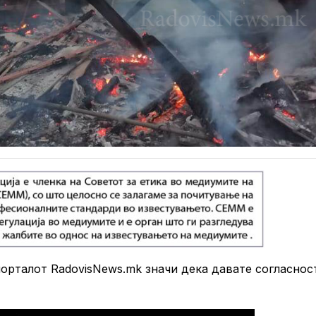
рталот RadovisNews.mk значи дека давате согласнос