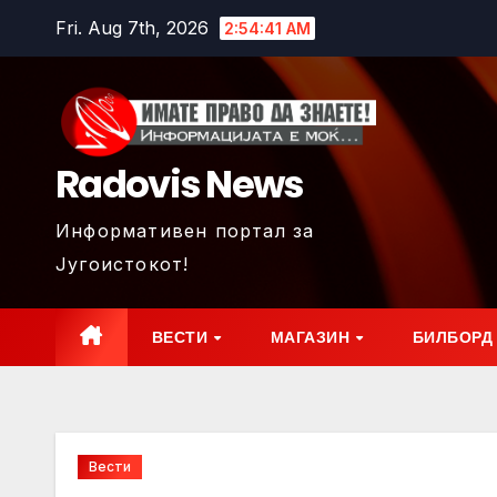
Skip
Fri. Aug 7th, 2026
2:54:43 AM
to
content
Radovis News
Информативен портал за
Југоистокот!
ВЕСТИ
МАГАЗИН
БИЛБОРД
Вести