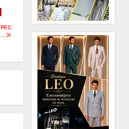
ТРЕС
Ш…