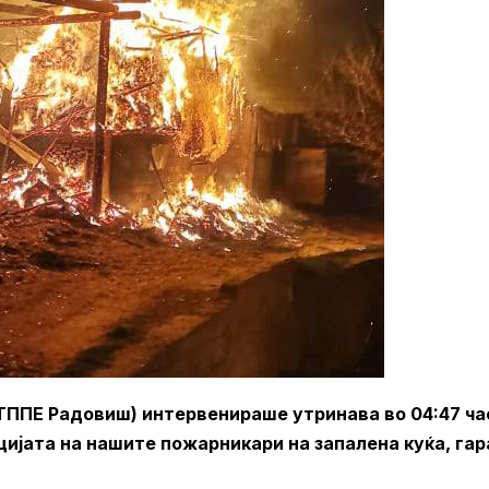
ТППЕ Радовиш) интервенираше утринава во 04:47 ча
нцијата на нашите пожарникари на запалена куќа, га