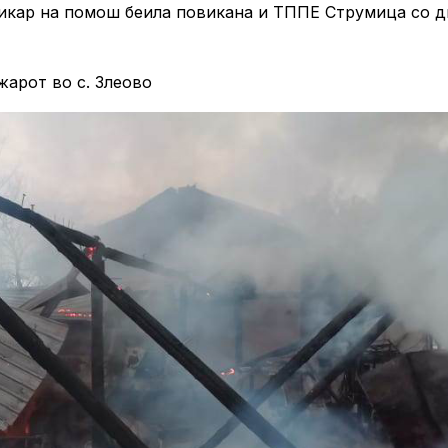
никар на помош беила повикана и ТППЕ Струмица со д
арот во с. Злеово