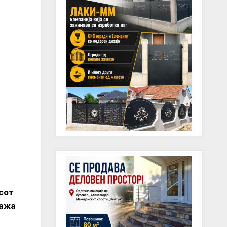
сот
ража