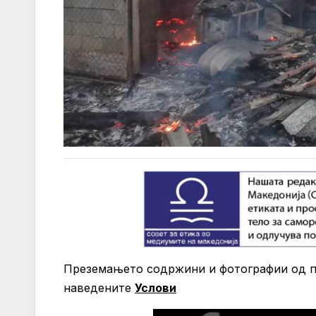
Преземањето содржини и фотографии од по
нaведените
Услови