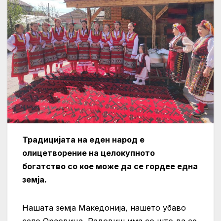
Традицијата на еден народ е
олицетворение на целокупното
богатство со кое може да се гордее една
земја.
Нашата земја Македонија, нашето убаво
село Ораовица, Радовиш има со што да се