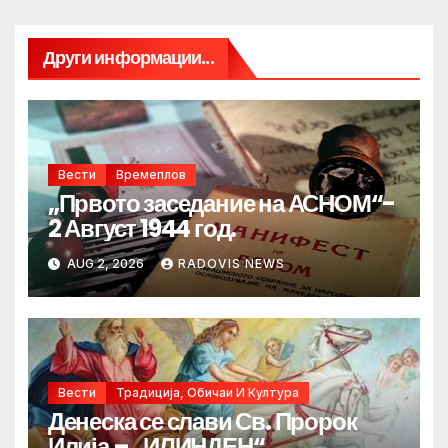
Други информации...
Вести
Времеплов
„Првото заседание на АСНОМ“-
2 Август 1944 год.
AUG 2, 2026
RADOVIS NEWS
Вести
Традиција, Обичаи И Култура
Денеска се слави Св. Пророк
Илија – „ИЛИНДЕН“