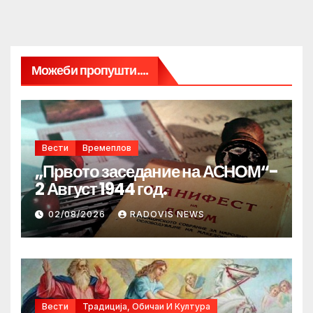
Можеби пропушти....
Вести
Времеплов
„Првото заседание на АСНОМ“-
2 Август 1944 год.
02/08/2026
RADOVIS NEWS
Вести
Традиција, Обичаи И Култура