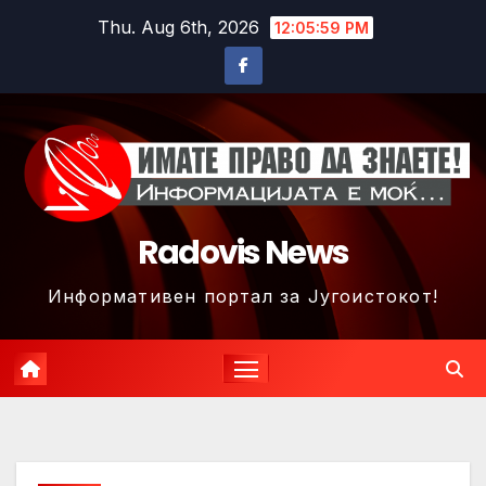
Skip
Thu. Aug 6th, 2026
12:06:03 PM
to
content
Radovis News
Информативен портал за Југоистокот!