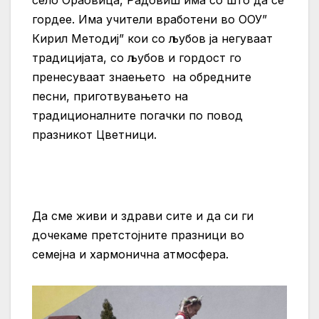
гордее. Има учители вработени во ООУ”
Кирил Методиј” кои со љубов ја негуваат
традицијата, со љубов и гордост го
пренесуваат знаењето на обредните
песни, приготвувањето на
традиционалните погачки по повод
празникот Цветници.
Да сме живи и здрави сите и да си ги
дочекаме претстојните празници во
семејна и хармонична атмосфера.