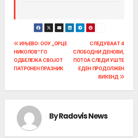
Post
ИЊЕВО: ООУ „ОРЦЕ
СЛЕДУВААТ 4
НИКОЛОВ“ ГО
СЛОБОДНИ ДЕНОВИ,
navigation
ОДБЕЛЕЖА СВОЈОТ
ПОТОА СЛЕДИ УШТЕ
ПАТРОНЕН ПРАЗНИК
ЕДЕН ПРОДОЛЖЕН
ВИКЕНД
By
Radovis News