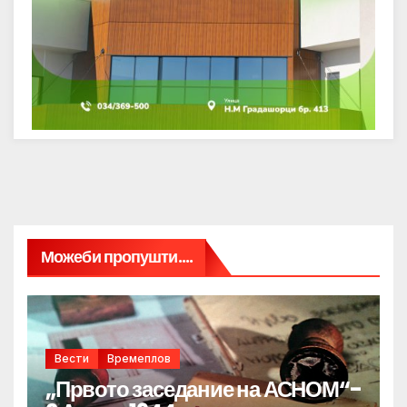
Можеби пропушти....
Вести
Времеплов
„Првото заседание на АСНОМ“-