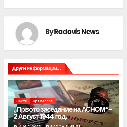
By
Radovis News
Други информации...
Вести
Времеплов
„Првото заседание на АСНОМ“-
2 Август 1944 год.
AUG 2, 2026
RADOVIS NEWS