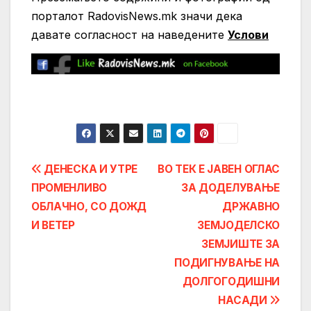
порталот RadovisNews.mk значи дека
давате согласност на нaведените
Услови
Post
ДЕНЕСКА И УТРЕ
ВО ТЕК Е ЈАВЕН ОГЛАС
ПРОМЕНЛИВО
ЗА ДОДЕЛУВАЊЕ
navigation
ОБЛАЧНО, СО ДОЖД
ДРЖАВНО
И ВЕТЕР
ЗЕМЈОДЕЛСКО
ЗЕМЈИШТЕ ЗА
ПОДИГНУВАЊЕ НА
ДОЛГОГОДИШНИ
НАСАДИ