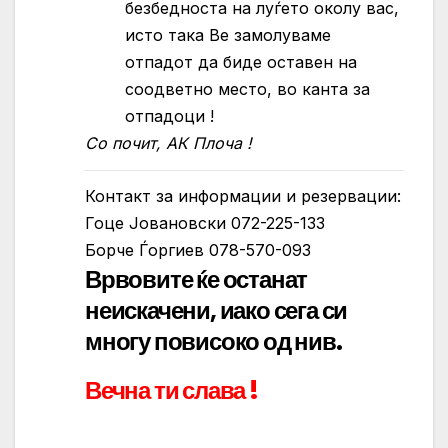
безбедноста на луѓето околу вас,
исто така Ве замолуваме
отпадот да биде оставен на
соодветно место, во канта за
отпадоци !
Со почит, АК Плоча !
Контакт за информации и резервации:
Гоце Јовановски 072-225-133
Борче Ѓоргиев 078-570-093
Врвовите ќе останат
неискачени, иако сега си
многу повисоко од нив.
Вечна ти слава !