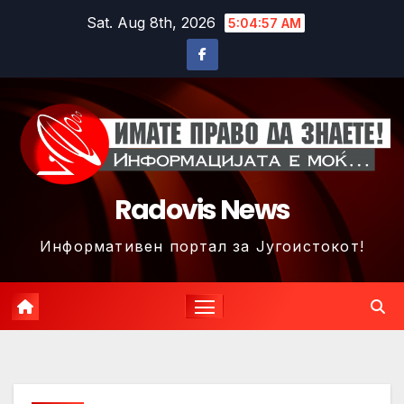
Skip
Sat. Aug 8th, 2026
5:05:00 AM
to
content
Radovis News
Информативен портал за Југоистокот!