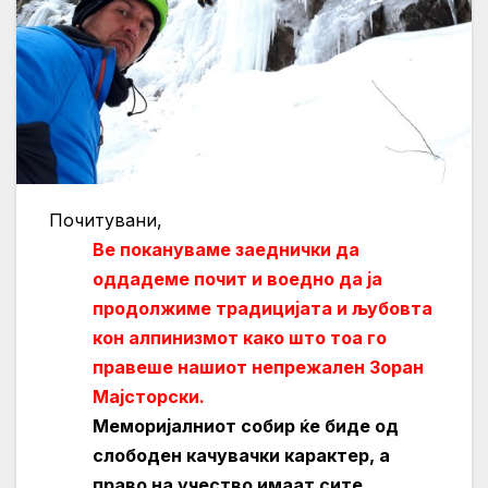
Почитувани,
Bе покануваме заеднички да
оддадеме почит и воедно да ја
продолжиме традицијата и љубовта
кон алпинизмот како што тоа го
правеше нашиот непрежален Зоран
Мајсторски.
Mеморијалниот собир ќе биде од
слободен качувачки карактер, a
право на учество имаат сите