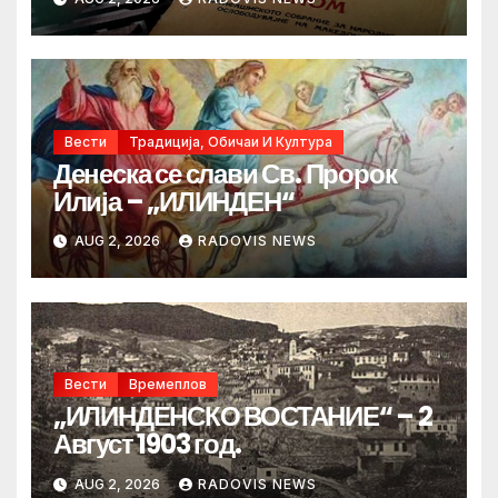
Вести
Традиција, Обичаи И Култура
Денеска се слави Св. Пророк
Илија – „ИЛИНДЕН“
AUG 2, 2026
RADOVIS NEWS
Вести
Времеплов
„ИЛИНДЕНСКО ВОСТАНИЕ“ – 2
Август 1903 год.
AUG 2, 2026
RADOVIS NEWS