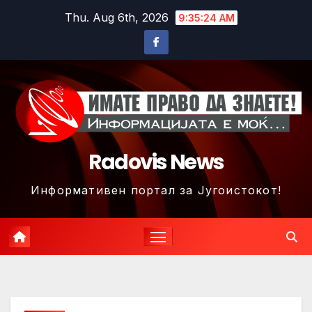
Skip
Thu. Aug 6th, 2026
9:35:27 AM
to
content
Radovis News
Информативен портал за Југоистокот!