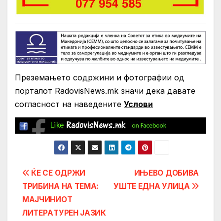
Преземањето содржини и фотографии од
порталот RadovisNews.mk значи дека давате
согласност на нaведените
Услови
Post
ЌЕ СЕ ОДРЖИ
ИЊЕВО ДОБИВА
ТРИБИНА НА ТЕМА:
УШТЕ ЕДНА УЛИЦА
navigation
МАЈЧИНИОТ
ЛИТЕРAТУРЕН ЈАЗИК