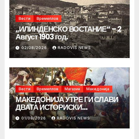
Вести
Времеплов
„ИЛИНДЕНСКО ВОСТАНИЕ“ – 2
Август 1903 год.
02/08/2026
RADOVIS NEWS
Вести
Времеплов
Магазин
Македонија
МАКЕДОНИЈА УТРЕ ГИ СЛАВИ
ДВАТА ИСТОРИСКИ
ИЛИНДЕНА!
01/08/2026
RADOVIS NEWS