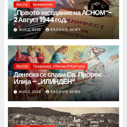
Вести
Времеплов
„Првото заседание на АСНОМ“-
2 Август 1944 год.
AUG 2, 2026
RADOVIS NEWS
Вести
Традиција, Обичаи И Култура
Денеска се слави Св. Пророк
Илија – „ИЛИНДЕН“
AUG 2, 2026
RADOVIS NEWS