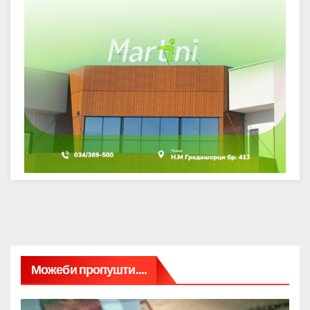
Можеби пропушти....