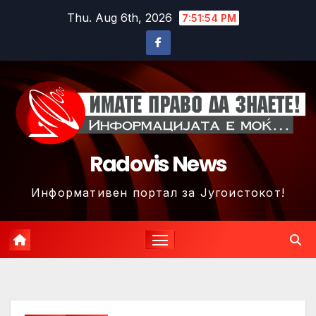
Skip
Thu. Aug 6th, 2026
7:51:56 PM
to
content
Radovis News
Информативен портал за Југоистокот!