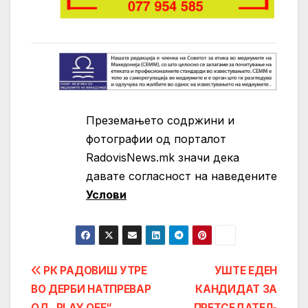
Преземањето содржини и
фотографии од порталот
RadovisNews.mk значи дека
давате согласност на нaведените
Услови
Post
РК РАДОВИШ УТРЕ
УШТЕ ЕДЕН
ВО ДЕРБИ НАТПРЕВАР
КАНДИДАТ ЗА
navigation
ОД „PLAY OFF“
ПРЕТСЕДАТЕЛ-