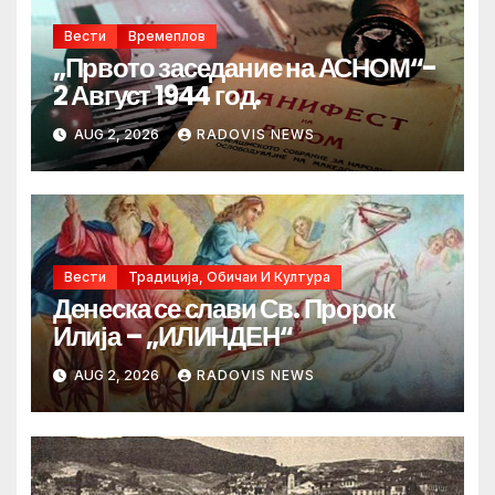
Вести
Времеплов
„Првото заседание на АСНОМ“-
2 Август 1944 год.
AUG 2, 2026
RADOVIS NEWS
Вести
Традиција, Обичаи И Култура
Денеска се слави Св. Пророк
Илија – „ИЛИНДЕН“
AUG 2, 2026
RADOVIS NEWS