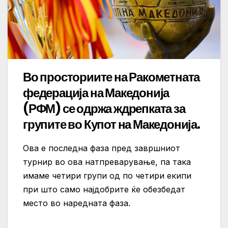
Во просториите на Ракометната
федерација на Македонија
(РФМ) се одржа ждрепката за
групите во Купот на Македонија.
Ова е последна фаза пред завршниот
турнир во ова натпреварување, па така
имаме четири групи од по четири екипи
при што само најдобрите ќе обезбедат
место во наредната фаза.