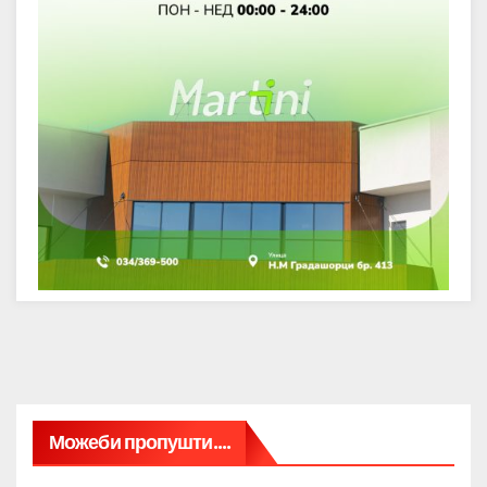
Можеби пропушти....