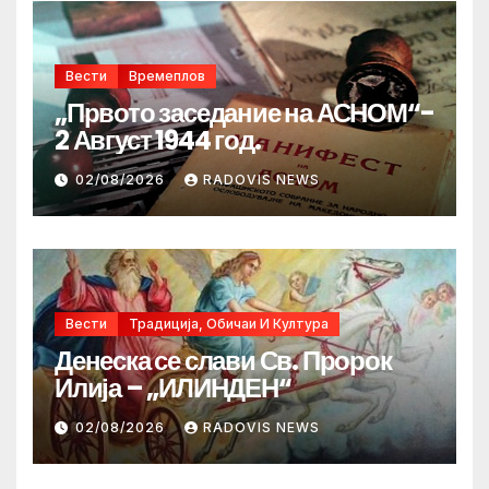
Вести
Времеплов
„Првото заседание на АСНОМ“-
2 Август 1944 год.
02/08/2026
RADOVIS NEWS
Вести
Традиција, Обичаи И Култура
Денеска се слави Св. Пророк
Илија – „ИЛИНДЕН“
02/08/2026
RADOVIS NEWS