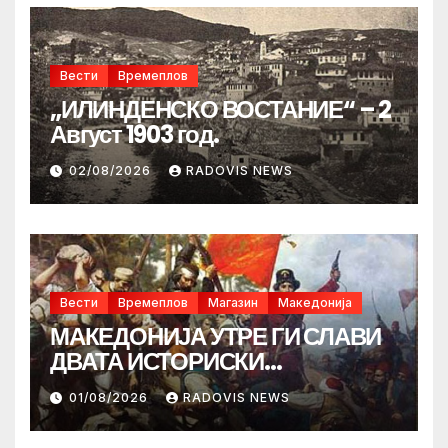
Вести
Времеплов
„ИЛИНДЕНСКО ВОСТАНИЕ“ – 2
Август 1903 год.
02/08/2026
RADOVIS NEWS
Вести
Времеплов
Магазин
Македонија
МАКЕДОНИЈА УТРЕ ГИ СЛАВИ
ДВАТА ИСТОРИСКИ
ИЛИНДЕНА!
01/08/2026
RADOVIS NEWS