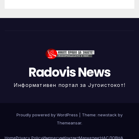
Radovis News
Информативен портал за Југоистокот!
Proudly powered by WordPress
|
Theme: newstack by
Themeansar
.
Home
Privacy Policy
Импресум
Контакт
Маркетинг
НАСЛОВНА