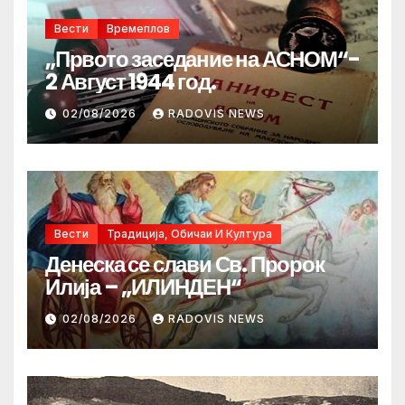
Вести
Времеплов
„Првото заседание на АСНОМ“-
2 Август 1944 год.
02/08/2026
RADOVIS NEWS
Вести
Традиција, Обичаи И Култура
Денеска се слави Св. Пророк
Илија – „ИЛИНДЕН“
02/08/2026
RADOVIS NEWS