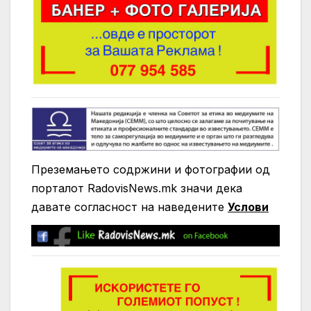
Преземањето содржини и фотографии од
порталот RadovisNews.mk значи дека
давате согласност на нaведените
Услови