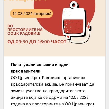
Почитувани сегашни и идни
крводарители,
ОО Црвен крст Радовиш организира
крводарителска акција. Ве покануваат да
земете учество на крводарителската
акцијата која ќе се одржи на 12.03.2023
година во просториите на ОО Црвен крст