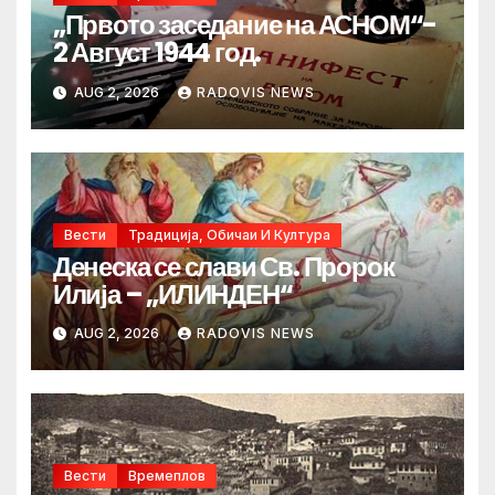
„Првото заседание на АСНОМ“-
2 Август 1944 год.
AUG 2, 2026
RADOVIS NEWS
Вести
Традиција, Обичаи И Култура
Денеска се слави Св. Пророк
Илија – „ИЛИНДЕН“
AUG 2, 2026
RADOVIS NEWS
Вести
Времеплов