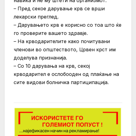
навика и не му штети на организмот.
– Пред секое дарување крв се врши
лекарски преглед.
– Дарувањето крв е корисно со тоа што ќе
го проверите вашето здравје.
– На крводарителите како почитувани
членови во општеството, Црвен крст им
доделува признанија.
– Со 10 дарувања на крв, секој
крводарител е ослобооден од плаќање на
сите видови болничка партиципација.