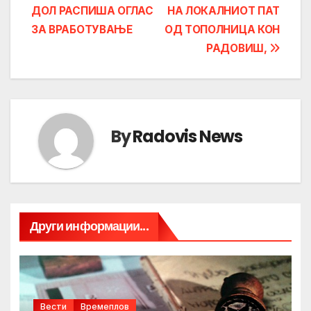
ДОЛ РАСПИША ОГЛАС
НА ЛОКАЛНИОТ ПАТ
navigation
ЗА ВРАБОТУВАЊЕ
ОД ТОПОЛНИЦА КОН
РАДОВИШ,
By
Radovis News
Други информации...
Вести
Времеплов