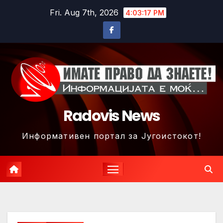
Skip
Fri. Aug 7th, 2026
4:03:20 PM
to
content
Radovis News
Информативен портал за Југоистокот!