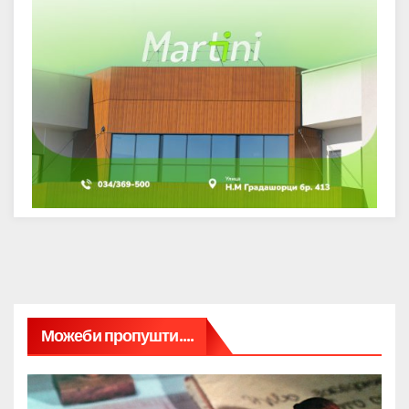
Можеби пропушти....