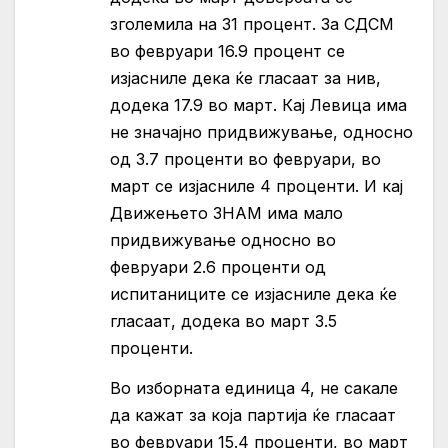
зголемила на 31 процент. За СДСМ
во февруари 16.9 процент се
изјасниле дека ќе гласаат за нив,
додека 17.9 во март. Кај Левица има
не значајно придвижување, односно
од 3.7 проценти во февруари, во
март се изјасниле 4 проценти. И кај
Движењето ЗНАМ има мало
придвижување односно во
февруари 2.6 проценти од
испитаниците се изјасниле дека ќе
гласаат, додека во март 3.5
проценти.
Во изборната единица 4, не сакале
да кажат за која партија ќе гласаат
во февруари 15.4 проценти, во март