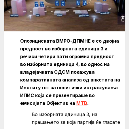
Опозициската ВМРО-ДПМНЕ е со двојна
предност во изборната единица 3 и
речиси четири пати огромна предност
во изборната единица 4, во однос на
владејачката СДСМ покажува
компаративната анализа од анкетата на
Институтот за политички истражувања
ИПИС која се презентираше во
емисијата Објектив на
МТВ
.
Во изборната единица 3, на
прашањето за која партија ќе гласате