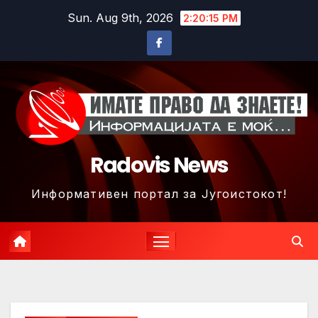
Skip
Sun. Aug 9th, 2026
2:20:18 PM
to
content
Radovis News
Информативен портал за Југоистокот!