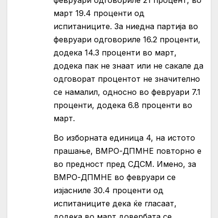
февруари одговориле 21 процент, во
март 19.4 проценти од
испитаниците. За ниедна партија во
февруари одговориле 16.2 проценти,
додека 14.3 проценти во март,
додека пак не знаат или не сакале да
одговорат процентот не значително
се намалил, односно во февруари 7.1
проценти, додека 6.8 проценти во
март.
Во изборната единица 4, на истото
прашање, ВМРО-ДПМНЕ повторно е
во предност пред СДСМ. Имено, за
ВМРО-ДПМНЕ во февруари се
изјасниле 30.4 проценти од
испитаниците дека ќе гласаат,
додека во март довербата се