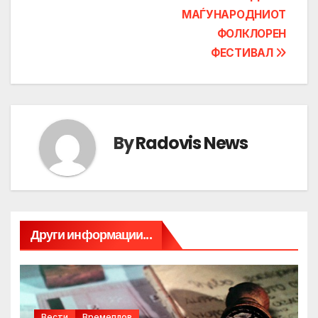
navigation
МАЃУНАРОДНИОТ
ФОЛКЛОРЕН
ФЕСТИВАЛ
By
Radovis News
Други информации...
Вести
Времеплов