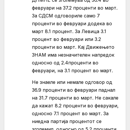
ДПМНЕ се зголемува од 36.4 во
февруари на 37.2 проценти во март.
За СДСМ одговориле само 7
проценти во февруари додека во
март 8.1 процент. За Левица 3.1
процент во февруари или 3.2
проценти во март. Кај Движењето
ЗНАМ има незначителен напредок
односно од 2.4проценти во
февруари, на 3.1 процент во март.
Не знаеле или немале одговор од
36.9 проценти во февруари паднал
на 31.7 проценти во март. Не сакале
да кажат 8.2 проценти во февруари,
односно 7.1 процент во март. За
ниедна партија процентот се
зголемил, односно од 5.2 проценти