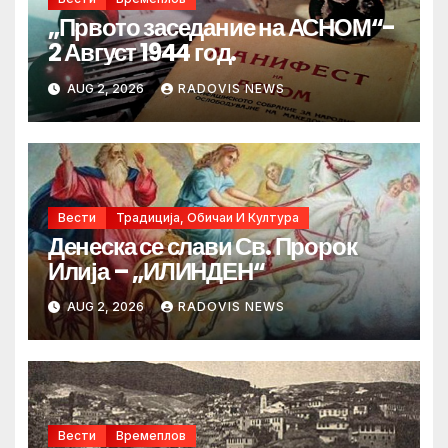
„Првото заседание на АСНОМ“-
2 Август 1944 год.
AUG 2, 2026
RADOVIS NEWS
Вести
Традиција, Обичаи И Култура
Денеска се слави Св. Пророк
Илија – „ИЛИНДЕН“
AUG 2, 2026
RADOVIS NEWS
Вести
Времеплов