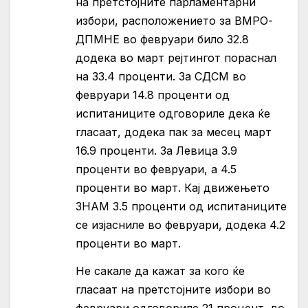
на претстојните парламентарни
избори, расположението за ВМРО-
ДПМНЕ во февруари било 32.8
додека во март рејтингот пораснал
на 33.4 проценти. За СДСМ во
февруари 14.8 проценти од
испитаниците одговориле дека ќе
гласаат, додека пак за месец март
16.9 проценти. За Левица 3.9
проценти во февруари, а 4.5
проценти во март. Кај движењето
ЗНАМ 3.5 проценти од испитаниците
се изјасниле во февруари, додека 4.2
проценти во март.
Не сакале да кажат за кого ќе
гласаат на претстојните избори во