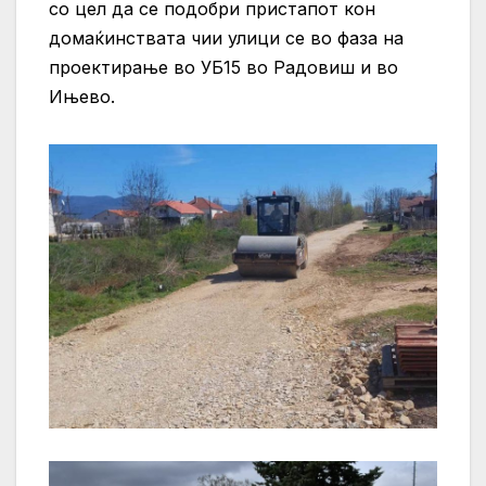
со цел да се подобри пристапот кон
домаќинствата чии улици се во фаза на
проектирање во УБ15 во Радовиш и во
Ињево.