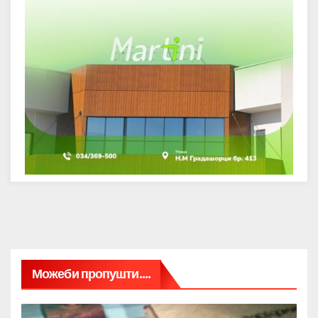
Можеби пропушти....