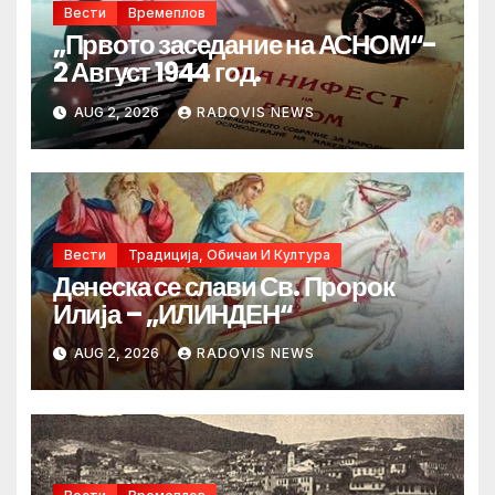
Вести
Времеплов
„Првото заседание на АСНОМ“-
2 Август 1944 год.
AUG 2, 2026
RADOVIS NEWS
Вести
Традиција, Обичаи И Култура
Денеска се слави Св. Пророк
Илија – „ИЛИНДЕН“
AUG 2, 2026
RADOVIS NEWS