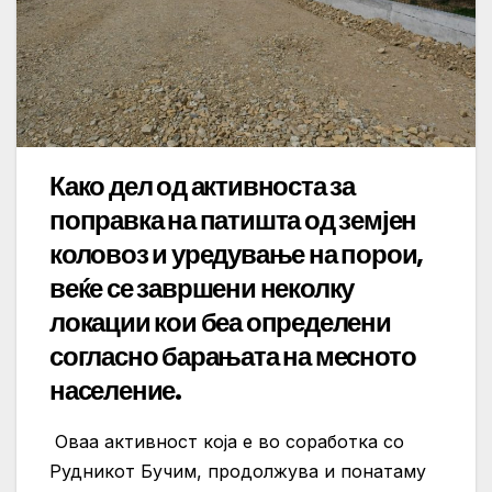
Како дел од активноста за
поправка на патишта од земјен
коловоз и уредување на порои,
веќе се завршени неколку
локации кои беа определени
согласно барањата на месното
население.
Оваа активност која е во соработка со
Рудникот Бучим, продолжува и понатаму