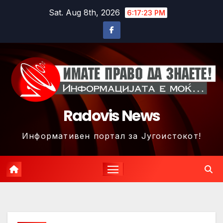
Skip
Sat. Aug 8th, 2026
6:17:26 PM
to
content
Radovis News
Информативен портал за Југоистокот!