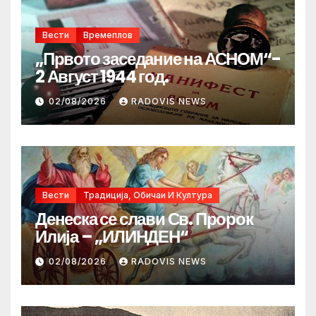
Вести
Времеплов
„Првото заседание на АСНОМ“-
2 Август 1944 год.
02/08/2026
RADOVIS NEWS
Вести
Традиција, Обичаи И Култура
Денеска се слави Св. Пророк
Илија – „ИЛИНДЕН“
02/08/2026
RADOVIS NEWS