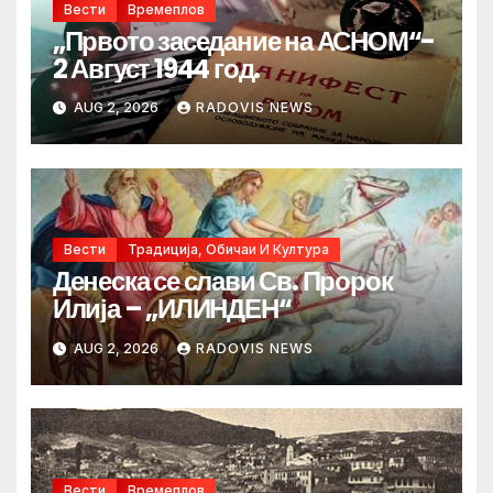
Вести
Времеплов
„Првото заседание на АСНОМ“-
2 Август 1944 год.
AUG 2, 2026
RADOVIS NEWS
Вести
Традиција, Обичаи И Култура
Денеска се слави Св. Пророк
Илија – „ИЛИНДЕН“
AUG 2, 2026
RADOVIS NEWS
Вести
Времеплов