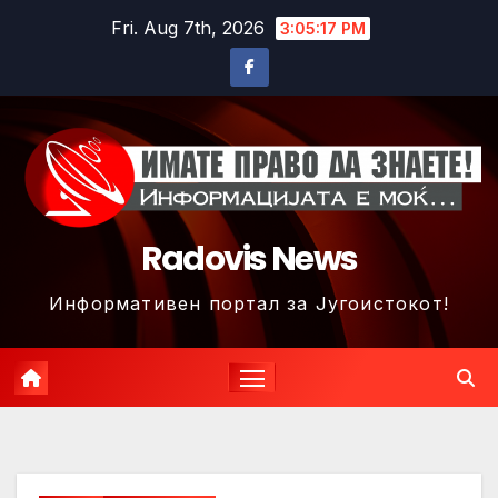
Skip
Fri. Aug 7th, 2026
3:05:20 PM
to
content
Radovis News
Информативен портал за Југоистокот!