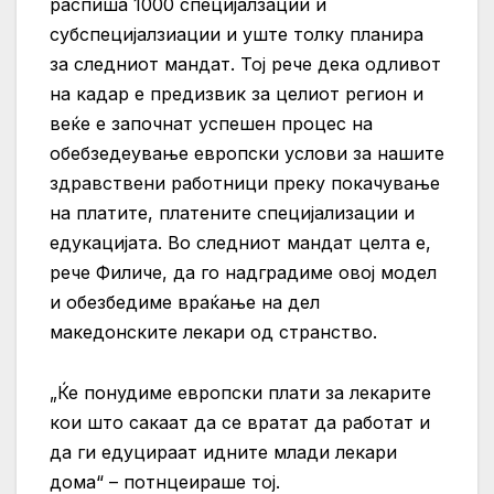
распиша 1000 специјалзации и
субспецијалзиации и уште толку планира
за следниот мандат. Тој рече дека одливот
на кадар е предизвик за целиот регион и
веќе е започнат успешен процес на
обебзедеување европски услови за нашите
здравствени работници преку покачување
на платите, платените специјализации и
едукацијата. Во следниот мандат целта е,
рече Филиче, да го надградиме овој модел
и обезбедиме враќање на дел
македонските лекари од странство.
„Ќе понудиме европски плати за лекарите
кои што сакаат да се вратат да работат и
да ги едуцираат идните млади лекари
дома“ – потнцеираше тој.