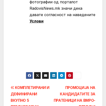
фотографии од порталот
RadovisNews.mk значи дека
давате согласност на нaведените
Услови
Post
КОМПЛЕТИРАНИ И
ПРОМОЦИЈА НА
ДЕФИНИРАНИ
КАНДИДАТИТЕ ЗА
navigation
ВКУПНО 5
ПРАТЕНИЦИ НА ВМРО-