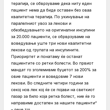
терапија, се обврзуваме дека ниту еден
пациент нема да биде оставен без оваа
квалитетна терапија. По укинување на
паралелниот увоз за лекови и
обезбедувањето на оригинални инсулини
за 20.000 пациенти, се обрврзуваме на
воведување уште три нови квалитетни
лекови од групата на инсулините.
Приориртет и понатаму ќе останат
пациентите со ретки болести. Во првиот
мандат го зголемивме буџетот за 200% за
овие пациенти и воведовме 7 нови
лекови. Во следните четири години за
секој нов лек кој ќе се појави на светкиот
пазар за било која ретка болест, ние ќе го
направиме достапен за нашите пациенти“
– рече тој.