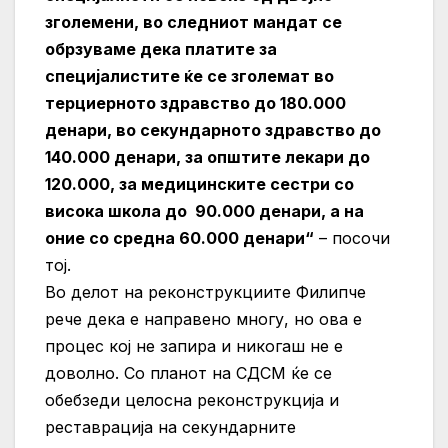
зголемени, во следниот мандат се
обрзуваме дека платите за
специјалистите ќе се зголемат во
терциерното здравство до 180.000
денари, во секундарното здравство до
140.000 денари, за општите лекари до
120.000, за медицинските сестри со
висока школа до 90.000 денари, а на
оние со средна 60.000 денари“
– посочи
тој.
Во делот на реконструкциите Филипче
рече дека е направено многу, но ова е
процес кој не запира и никогаш не е
доволно. Со планот на СДСМ ќе се
обебзеди целосна реконструкција и
реставрација на секундарните