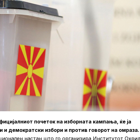
фицијалниот почеток на изборната кампања, ќе ја
 и демократски избори и против говорот на омраза.
ионален настан што го организира Институтот Охри