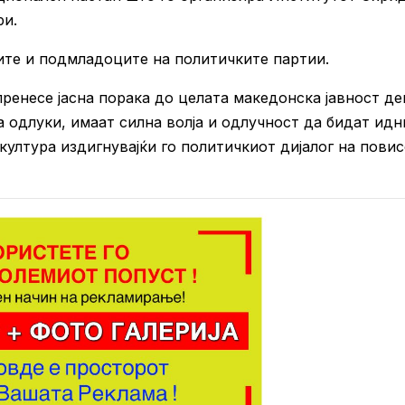
ри.
ите и подмладоците на политичките партии.
ренесе јасна порака до целата македонска јавност де
 одлуки, имаат силна волја и одлучност да бидат идн
култура издигнувајќи го политичкиот дијалог на пови