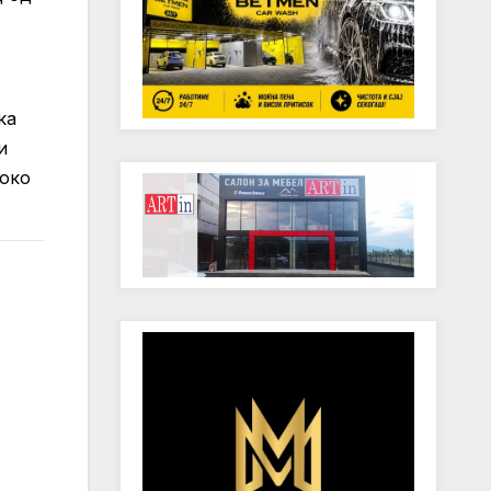
ка
и
соко