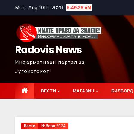
Skip
Mon. Aug 10th, 2026
5:49:36 AM
to
content
Radovis News
Информативен портал за
Југоистокот!
ВЕСТИ
МАГАЗИН
БИЛБОРД
Вести
Избори 2024