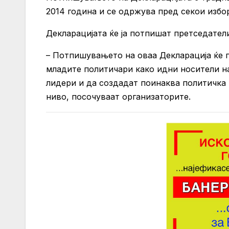
2014 година и се одржува пред секои избо
Декларацијата ќе ја потпишат претседател
– Потпишувањето на оваа Декларација ќе п
младите политичари како идни носители на
лидери и да создадат поинаква политичка 
ниво, посочуваат организаторите.