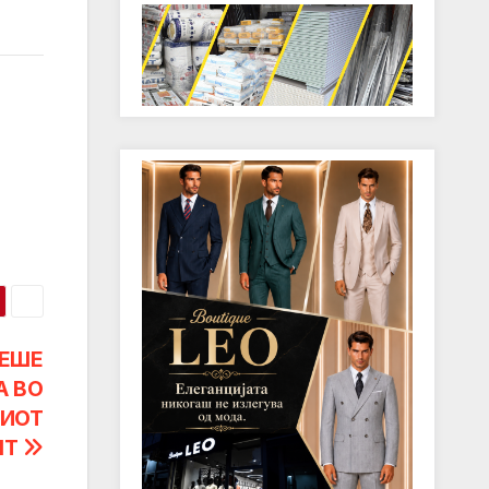
БЕШЕ
А ВО
КИОТ
НТ