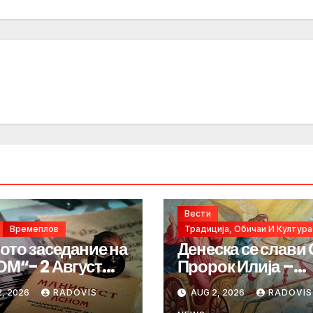
Вести
Времеплов
Традиција, Обичаи И Култура
ото заседание на
Денеска се слави 
М“- 2 Август
Пророк Илија –
год.
„ИЛИНДЕН“
, 2026
RADOVIS
AUG 2, 2026
RADOVIS