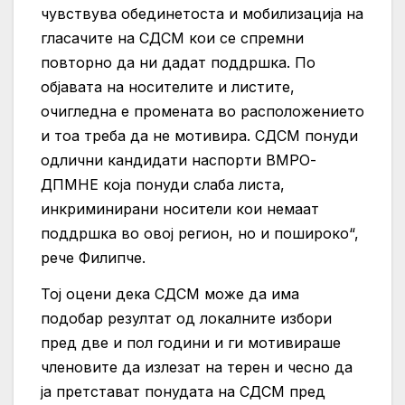
чувствува обединетоста и мобилизација на
гласачите на СДСМ кои се спремни
повторно да ни дадат поддршка. По
објавата на носителите и листите,
очигледна е промената во расположението
и тоа треба да не мотивира. СДСМ понуди
одлични кандидати наспорти ВМРО-
ДПМНЕ која понуди слаба листа,
инкриминирани носители кои немаат
поддршка во овој регион, но и пошироко“,
рече Филипче.
Тој оцени дека СДСМ може да има
подобар резултат од локалните избори
пред две и пол години и ги мотивираше
членовите да излезат на терен и чесно да
ја претстават понудата на СДСМ пред