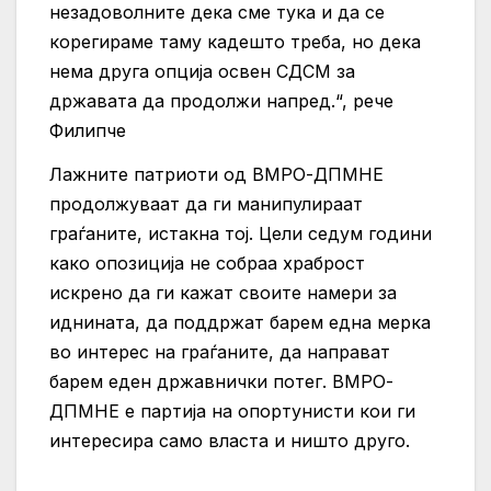
незадоволните дека сме тука и да се
корегираме таму кадешто треба, но дека
нема друга опција освен СДСМ за
државата да продолжи напред.“, рече
Филипче
Лажните патриоти од ВМРО-ДПМНЕ
продолжуваат да ги манипулираат
граѓаните, истакна тој. Цели седум години
како опозиција не собраа храброст
искрено да ги кажат своите намери за
иднината, да поддржат барем една мерка
во интерес на граѓаните, да направат
барем еден државнички потег. ВМРО-
ДПМНЕ е партија на опортунисти кои ги
интересира само власта и ништо друго.