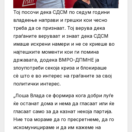
Тој посочи дека СДСМ по седум години
владеење направи и грешки кои чесно
треба да се признаат. Тој верува дека
граѓаните веруваат и знаат дека СДСМ
имаше искрени намери и не се криеше во
најтешките моменти кои ги помина
државата, додека ВМРО-ДПМНЕ ја
злоупотреби секоја криза и блокираше
сè што е во интерес на граѓаните за свој
политички интерес.
„Лоша Влада се формира кога добри луѓе
ќе останат дома и нема да гласаат или ќе
гласаат само за да казнат некоја партија.
Ние тоа мораме да го пресретнеме, да го
искомуницираме и да им кажеме на