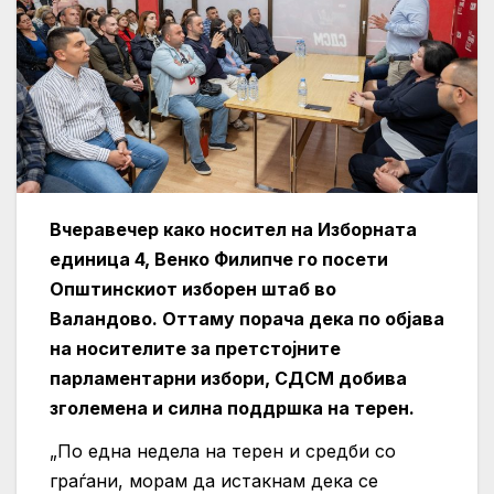
Вчеравечер како носител на Изборната
единица 4, Венко Филипче го посети
Општинскиот изборен штаб во
Валандово. Оттаму порача дека по објава
на носителите за претстојните
парламентарни избори, СДСМ добива
зголемена и силна поддршка на терен.
„По една недела на терен и средби со
граѓани, морам да истакнам дека се