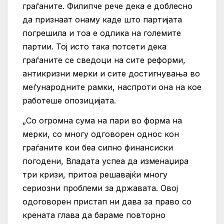
граѓаните. Филипче рече дека е доблесно
да признаат онаму каде што партијата
погрешила и тоа е одлика на големите
партии. Тој исто така потсети дека
граѓаните се сведоци на сите реформи,
антикризни мерки и сите достигнувања во
меѓународните рамки, наспроти она на кое
работеше опозицијата.
„Со огромна сума на пари во форма на
мерки, со многу одговорен однос кон
граѓаните кои беа силно финансиски
погодени, Владата успеа да изменаџира
три кризи, притоа решавајќи многу
сериозни проблеми за државата. Овој
одоговорен пристап ни дава за право со
крената глава да бараме повторно