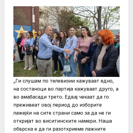
„Ги слушам по телевизии кажуваат едно,
на состаноци во партија кажуваат друго, а
во амабасади трето. Едвај чекаат да го
преживеат овој период до изборите
лажејќи на сите страни само за да не ги
откријат во виситинските намери. Наша
обврска е да ги разоткриеме лажните