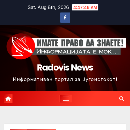
Skip
Sat. Aug 8th, 2026
4:47:48 AM
to
content
Radovis News
Информативен портал за Југоистокот!