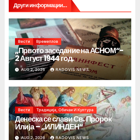
Други информации...
Вести
Времеплов
„Првото заседание на АСНОМ“-
2 Август 1944 год.
AUG 2, 2026
RADOVIS NEWS
Вести
Традиција, Обичаи И Култура
Денеска се слави Св. Пророк
Илија – „ИЛИНДЕН“
AUG 2, 2026
RADOVIS NEWS