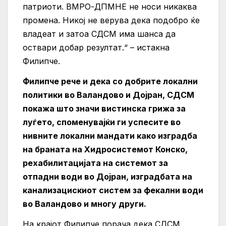
патриоти. ВМРО-ДПМНЕ не носи никаква
промена. Никој не верува дека подобро ќе
владеат и затоа СДСМ има шанса да
оствари добар резултат.“ – истакна
Филипче.
Филипче рече и дека со добрите локални
политики во Валандово и Дојран, СДСМ
покажа што значи вистинска грижа за
луѓето, споменувајќи ги успесите во
нивните локални мандати како изградба
на браната на Хидросистемот Конско,
рехабилитацијата на системот за
отпадни води во Дојран, изградбата на
канализацискиот систем за фекални води
во Валандово и многу други.
На крајот Филипче порача дека СДСМ