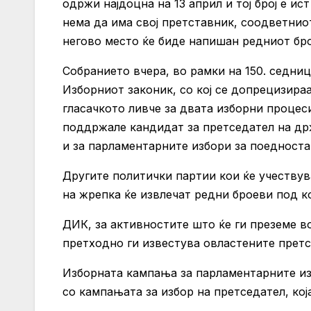
одржи најдоцна на 13 април и тој број е и
нема да има свој претставник, соодветниот
негово место ќе биде напишан редниот бро
Собранието вчера, во рамки на 150. седни
Изборниот законик, со кој се допрецизира
гласачкото ливче за двата изборни процес
поддржале кандидат за претседател на др
и за парламентарните избори за поедноста
Другите политички партии кои ќе учествув
на жрепка ќе извлечат редни броеви под ко
ДИК, за активностите што ќе ги преземе в
претходно ги известува овластените претс
Изборната кампања за парламентарните изб
со кампањата за избор на претседател, која