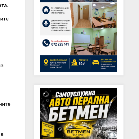
та.
вите
на
ните
та