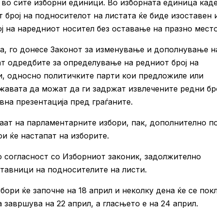
ст во сите изборни единици. Во изборната единица кад
 број на подносителот на листата ќе биде изоставен 
ј на наредниот носител без оставање на празно место
ца, го донесе Законот за изменување и дополнување н
ат одредбите за определување на редниот број на
и, односно политичките парти кои предложиле или
жавата да можат да ги задржат извлечените редни б
вна презентација пред граѓаните.
аат на парламентарните избори, пак, дополнително п
и ќе настапат на изборите.
о согласност со Изборниот законик, задолжително
тавници на подносителите на листи.
ори ќе започне на 18 април и неколку дена ќе се пок
 завршува на 22 април, а гласњето е на 24 април.