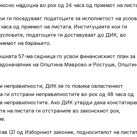
сно најдоцна во рок од 24 часа од приемот на листа
и ги поседуваат податоците за исполнетост на усло
 часа од приемот на листата. Институциите кои ги
 условите, податоците ги доставуваат до ДИК, во
риемот на барањето.
ешната 57-ма седница го усвои финансискиот план за
градоначалник на Општина Маврово и Ростуше, Општи
и неправилности, ДИК ќе го повика овластениот
а ги отстрани неправилностите во рок од 48 часа од
за неправилностите. Ако ДИК утврди дека констатира
е на листата ги отстраниле во законскиот рок,
е.
тав (2) од Изборниот законик, подносителот на листа