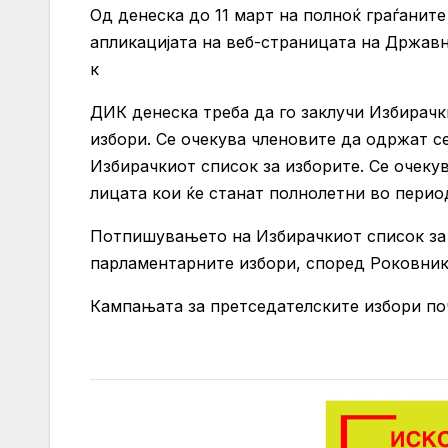
Од денеска до 11 март на полноќ граѓанит
апликацијата на веб-страницата на Државн
к
ДИК денеска треба да го заклучи Избирачк
избори. Се очекува членовите да одржат с
Избирачкиот список за изборите. Се очекув
лицата кои ќе станат полнолетни во период
Потпишувањето на Избирачкиот список за п
парламентарните избори, според Роковникот
Кампањата за претседателските избори поч