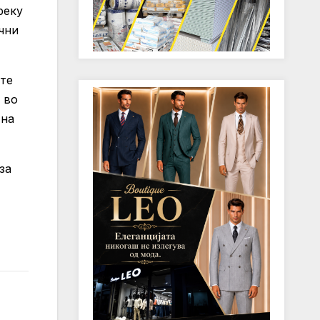
реку
чни
ите
 во
 на
за