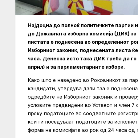
Најдоцна до полноќ политичките партии и
до Државната изборна комисија (ДИК) за 
листата е поднесена во определениот рок
Изборниот законик, поднесената листа ќе 
часа. Денеска исто така ДИК треба да го
април) и за парламентарните избори.
Како што е наведено во Роковникот за па
кандидати, утврдува дали таа е поднесена
одредбите на Изборниот законик и провер
условите предвидени во Уставот и член 7 с
преку податоците во соодветните регистр
кои ги поседуваат податоците за исполнет
форма на комисијата во рок од 24 часа од