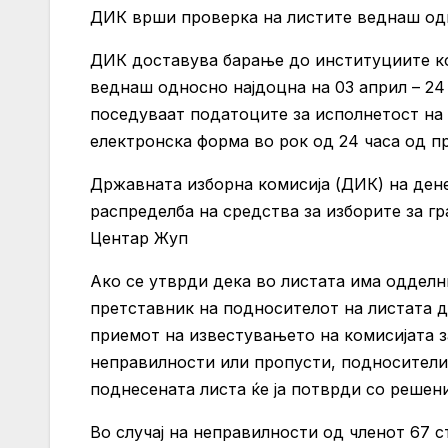
ДИК врши проверка на листите веднаш одно
ДИК доставува барање до институциите ко
веднаш односно најдоцна на 03 април – 24
поседуваат податоците за исполнетост на
електронска форма во рок од 24 часа од п
Државната изборна комисија (ДИК) на ден
распределба на средства за изборите за 
Центар Жуп
Ако се утврди дека во листата има одделн
претставник на подносителот на листата д
приемот на известувањето на комисијата 
неправилности или пропусти, подносителит
поднесената листа ќе ја потврди со решени
Во случај на неправилности од членот 67 с