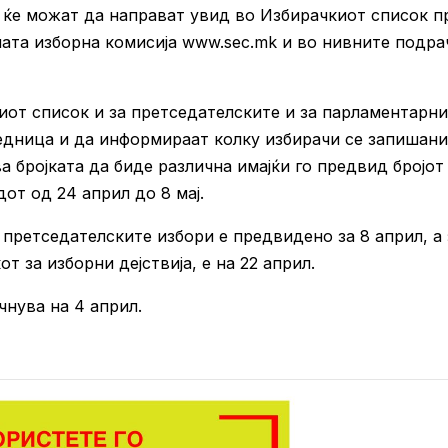
е ќе можат да направат увид во Избирачкиот список п
ата изборна комисија www.sec.mk и во нивните подра
иот список и за претседателските и за парламентарн
едница и да информираат колку избирачи се запишани
а бројката да биде различна имајќи го предвид бројот
от од 24 април до 8 мај.
ретседателските избори е предвидено за 8 април, а 
 за изборни дејствија, е на 22 април.
нува на 4 април.