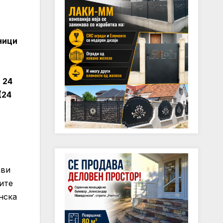
ници
 24
(24
ави
ите
нска