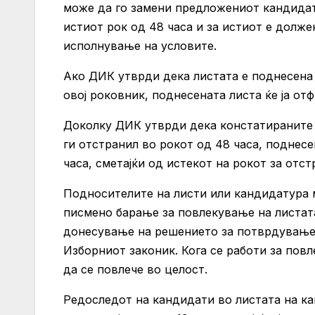
може да го замени предложениот кандидат
истиот рок од 48 часа и за истиот е долж
исполнување на условите.
Ако ДИК утврди дека листата е поднесена
овој роковник, поднесената листа ќе ја от
Доколку ДИК утврди дека констатираните 
ги отстранил во рокот од 48 часа, поднесе
часа, сметајќи од истекот на рокот за отс
Подносителите на листи или кандидатура 
писмено барање за повлекување на листат
донесување на решението за потврдување н
Изборниот законик. Кога се работи за пов
да се повлече во целост.
Редоследот на кандидати во листата на ка