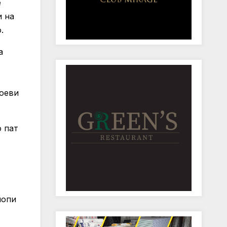
е
и на
.
а
роеви
о пат
лопи