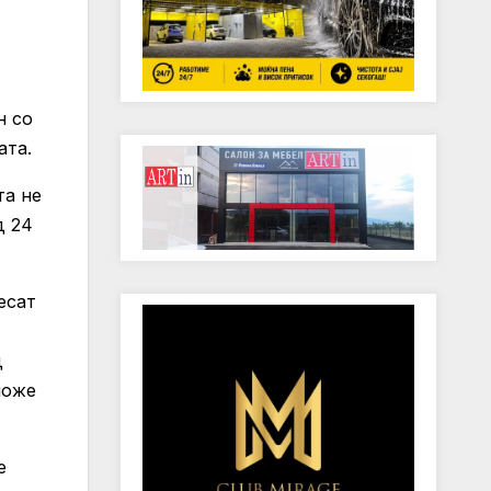
н со
ата.
та не
д 24
есат
д
може
е