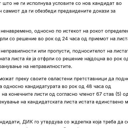
 што не ги исполнува условите со нов кандидат во
ен самиот да ги обезбеди предвидените докази за
 ненавремено, односно по истекот на рокот определе
фрли со решение во рок од 24 часа од приемот на лист
неправилности или пропусти, подносителот на листа
ната листа ќе ја отфрли со решение најдоцна во рок о
транување на неправилностите.
можат преку своите овластени претставници да подн
а односно кандидатурата во рок од 48 часа од
а конечните листи од согласно членот 67 став (5) о
лекување на кандидатската листа истата единствено 
ндидати, ДИК го утврдува со ждрепка која треба да с