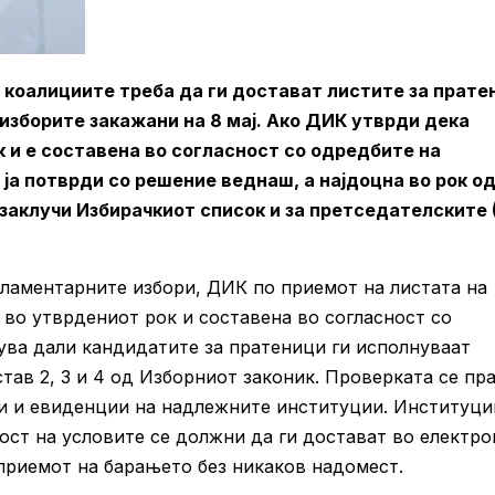
 коалициите треба да ги достават листите за прате
изборите закажани на 8 мај. Ако ДИК утврди дека
 и е составена во согласност со одредбите на
ја потврди со решение веднаш, а најдоцна во рок од
 заклучи Избирачкиот список и за претседателските 
рламентарните избори, ДИК по приемот на листата на
 во утврдениот рок и составена во согласност со
ува дали кандидатите за пратеници ги исполнуваат
тав 2, 3 и 4 од Изборниот законик. Проверката се пр
и и евиденции на надлежните институции. Институци
ост на условите се должни да ги достават во електро
 приемот на барањето без никаков надомест.