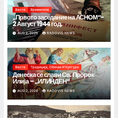
Вести
Времеплов
„Првото заседание на АСНОМ“-
2 Август 1944 год.
AUG 2, 2026
RADOVIS NEWS
Вести
Традиција, Обичаи И Култура
Денеска се слави Св. Пророк
Илија – „ИЛИНДЕН“
AUG 2, 2026
RADOVIS NEWS