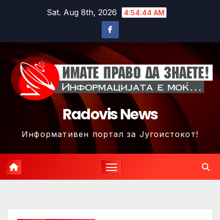
Skip
Sat. Aug 8th, 2026
4:54:47 AM
to
content
Radovis News
Информативен портал за Југоистокот!