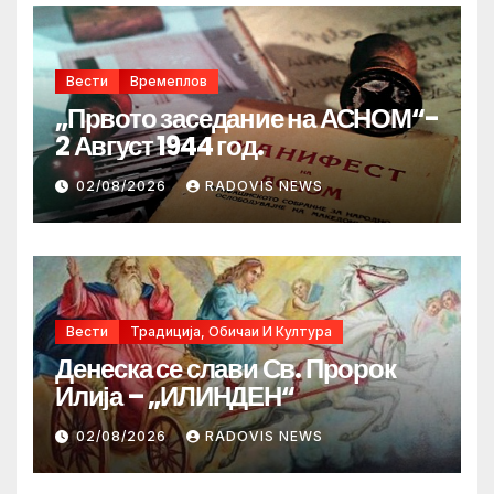
Вести
Времеплов
„Првото заседание на АСНОМ“-
2 Август 1944 год.
02/08/2026
RADOVIS NEWS
Вести
Традиција, Обичаи И Култура
Денеска се слави Св. Пророк
Илија – „ИЛИНДЕН“
02/08/2026
RADOVIS NEWS