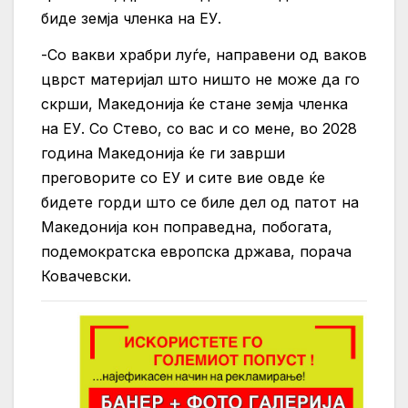
биде земја членка на ЕУ.
-Со вакви храбри луѓе, направени од ваков
цврст материјал што ништо не може да го
скрши, Македонија ќе стане земја членка
на ЕУ. Со Стево, со вас и со мене, во 2028
година Македонија ќе ги заврши
преговорите со ЕУ и сите вие овде ќе
бидете горди што се биле дел од патот на
Македонија кон поправедна, побогата,
подемократска европска држава, порача
Ковачевски.