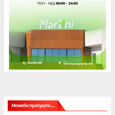
Можеби пропушти....