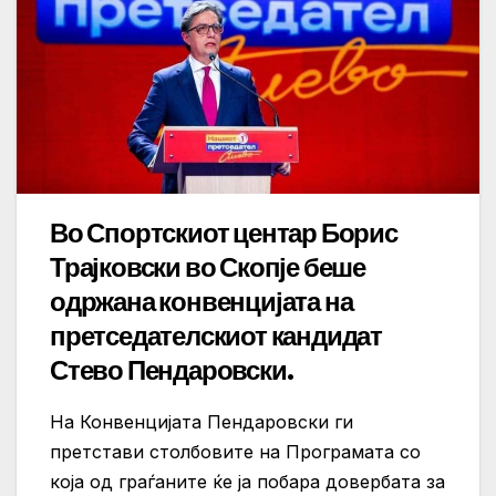
Во Спортскиот центар Борис
Трајковски во Скопје беше
одржана конвенцијата на
претседателскиот кандидат
Стево Пендаровски.
На Конвенцијата Пендаровски ги
претстави столбовите на Програмата со
која од граѓаните ќе ја побара довербата за