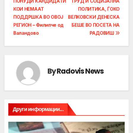
ПОНУДИ КАНДИДАТИ
ТРУД И СОЦИЈАЛНА
navigation
КОИ НЕМААТ
ПОЛИТИКА, ЃОКО
ПОДДРШКА ВО ОВОЈ
ВЕЛКОВСКИ ДЕНЕСКА
РЕГИОН – Филипче од
БЕШЕ ВО ПОСЕТА НА
Валандово
РАДОВИШ
By
Radovis News
Други информации...