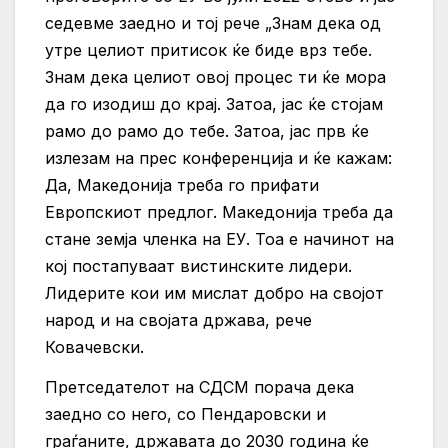
седевме заедно и тој рече „Знам дека од
утре целиот притисок ќе биде врз тебе.
Знам дека целиот овој процес ти ќе мора
да го изодиш до крај. Затоа, јас ќе стојам
рамо до рамо до тебе. Затоа, јас прв ќе
излезам на прес конференција и ќе кажам:
Да, Македонија треба го прифати
Европскиот предлог. Македонија треба да
стане земја членка на ЕУ. Тоа е начинот на
кој постапуваат вистинските лидери.
Лидерите кои им мислат добро на својот
народ и на својата држава, рече
Ковачевски.
Претседателот на СДСМ порача дека
заедно со него, со Пендаровски и
граѓаните, државата до 2030 година ќе