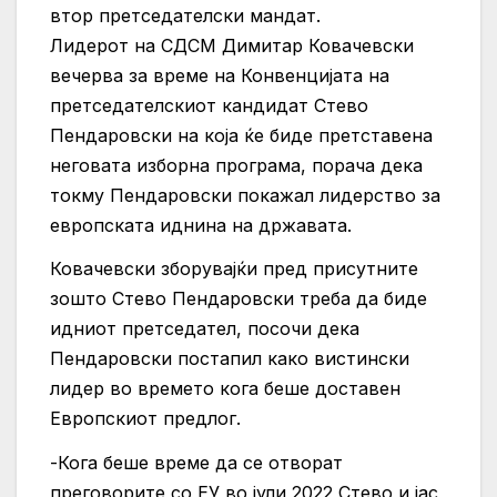
втор претседателски мандат.
Лидерот на СДСМ Димитар Ковачевски
вечерва за време на Конвенцијата на
претседателскиот кандидат Стево
Пендаровски на која ќе биде претставена
неговата изборна програма, порача дека
токму Пендаровски покажал лидерство за
европската иднина на државата.
Ковачевски зборувајќи пред присутните
зошто Стево Пендаровски треба да биде
идниот претседател, посочи дека
Пендаровски постапил како вистински
лидер во времето кога беше доставен
Европскиот предлог.
-Кога беше време да се отворат
преговорите со ЕУ во јули 2022 Стево и јас