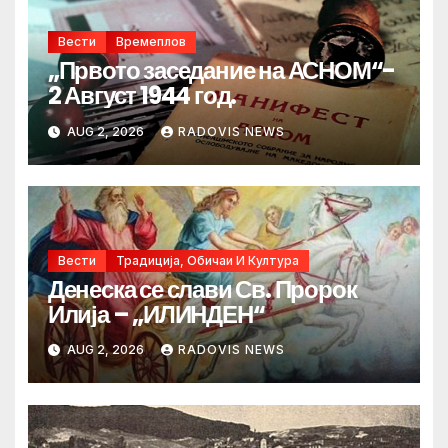
Вести
Времеплов
„Првото заседание на АСНОМ“-
2 Август 1944 год.
AUG 2, 2026
RADOVIS NEWS
Вести
Традиција, Обичаи И Култура
Денеска се слави Св. Пророк
Илија – „ИЛИНДЕН“
AUG 2, 2026
RADOVIS NEWS