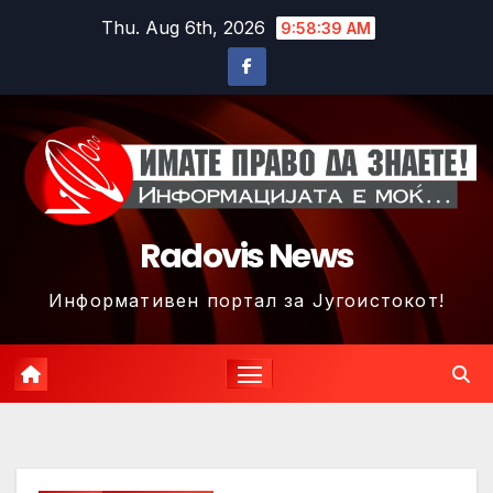
Skip
Thu. Aug 6th, 2026
9:58:42 AM
to
content
Radovis News
Информативен портал за Југоистокот!