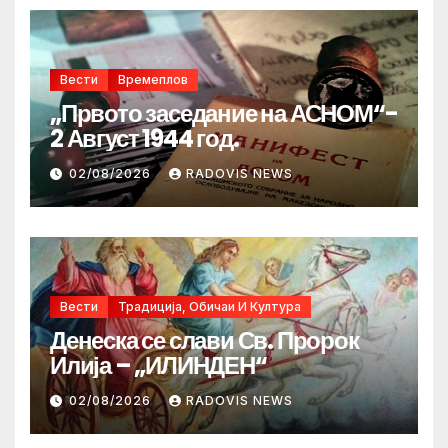
Вести
Времеплов
„Првото заседание на АСНОМ“-
2 Август 1944 год.
02/08/2026
RADOVIS NEWS
Вести
Традиција, Обичаи И Култура
Денеска се слави Св. Пророк
Илија – „ИЛИНДЕН“
02/08/2026
RADOVIS NEWS