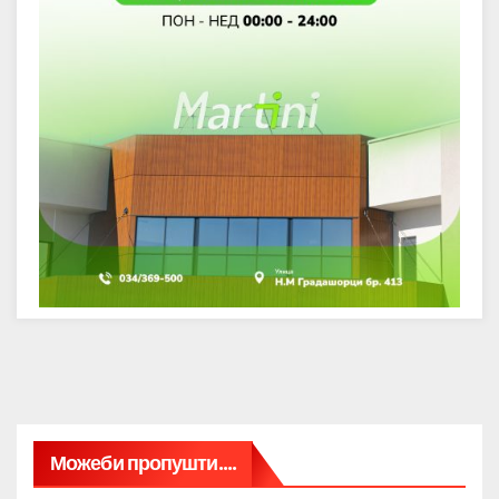
Можеби пропушти....