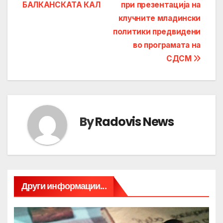
БАЛКАНСКАТА КАЛ
при презентација на
клучните младински
политики предвидени
во програмата на
СДСМ
By
Radovis News
Други информации...