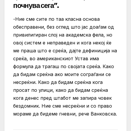
почнува сега”.
-Ние сме сите по таа класна основа
обесправени, без оглед што јас доаѓам од
привилигиран слој на академска фела, но
овој систем е неправеден и кога некој ќе
ме праша што е среќа, дајте дефиниција на
среќа, во американскиот Устав има
формула да трагаш по својата среќа. Како
да бидам среќна ако моите сограѓани се
несреќни. Како да бидам среќна кога
просат по улици, како да бидам среќна
кога денес пред штабот ме запира човек
бездомник. Ние сме несреќни и со право
мораме да бидеме гневни, рече Ванковска.