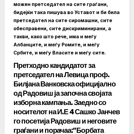
можен претседател на сите граѓани,
бидејќи така пишува во Уставот и би била
претседател на сите сиромашни, сите
обесправени, сите дискриминирани, а
такви, како што рече, има и меѓу
Албанците, и меѓу Ромите, и меѓу
Србите, и меѓу Власите и меѓу сите.
Претходно кандидатот за
претседател на Левица проф.
Билјана Ванковска официјално
од Радовиш ја започна својата
изборна кампања.
Заедно со
носителот на И.Е 4 Сашко Јанчев
го посетија Радовиш и неговите
граѓани и порачаа:”Борбата