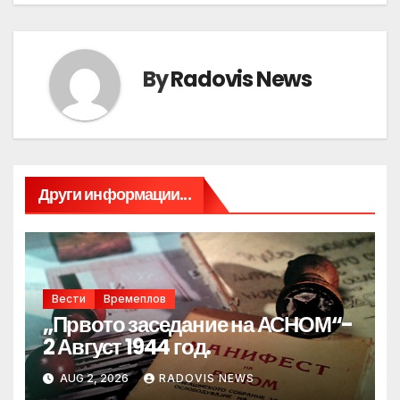
By
Radovis News
Други информации...
Вести
Времеплов
„Првото заседание на АСНОМ“-
2 Август 1944 год.
AUG 2, 2026
RADOVIS NEWS