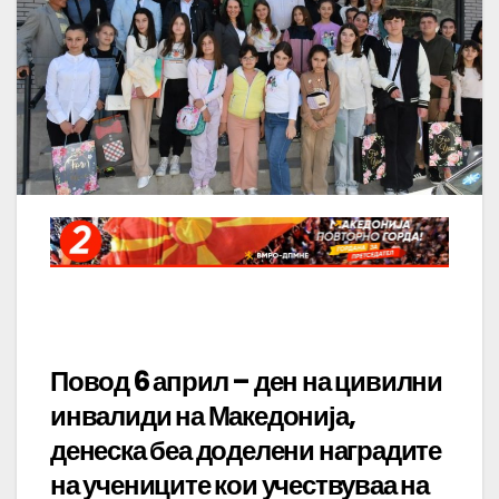
Повод 6 април – ден на цивилни
инвалиди на Македонија,
денеска беа доделени наградите
на учениците кои учествуваа на