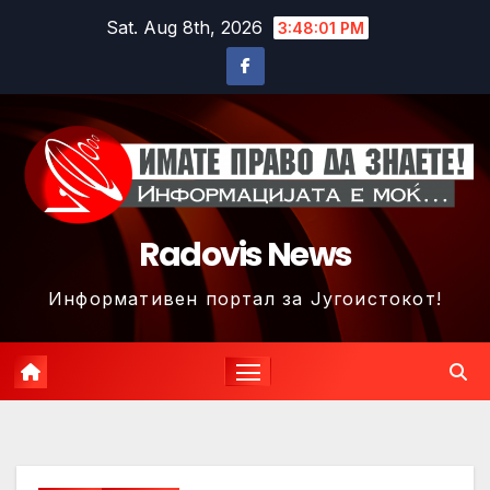
Skip
Sat. Aug 8th, 2026
3:48:04 PM
to
content
Radovis News
Информативен портал за Југоистокот!