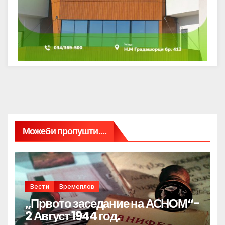
Можеби пропушти....
Вести
Времеплов
„Првото заседание на АСНОМ“-
2 Август 1944 год.