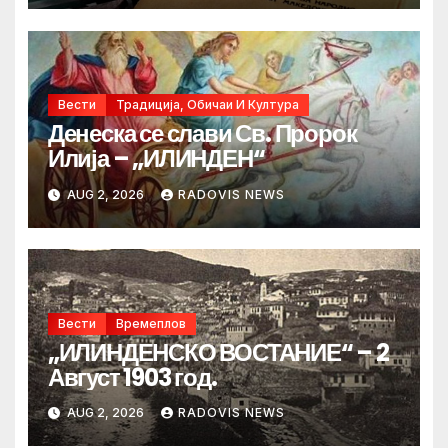
Вести
Традиција, Обичаи И Култура
Денеска се слави Св. Пророк
Илија – „ИЛИНДЕН“
AUG 2, 2026
RADOVIS NEWS
Вести
Времеплов
„ИЛИНДЕНСКО ВОСТАНИЕ“ – 2
Август 1903 год.
AUG 2, 2026
RADOVIS NEWS