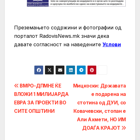
Преземањето содржини и фотографии од
порталот RadovisNews.mk значи дека
давате согласност на нaведените
Услови
Post
ВМРО-ДПМНЕ ЌЕ
Мицкоски: Државата
ВЛОЖИ 1 МИЛИЈАРДА
e подарена на
navigation
ЕВРА ЗА ПРОЕКТИ ВО
стотина од ДУИ, со
СИТЕ ОПШТИНИ
Ковачевски, стопан е
Али Ахмети, НО ИМ
ДОАЃА КРАЈОТ