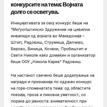
конкурсите на тема: Војната
долго се осветува.
Иницијативата за овој конкурс беше на
“Меѓуопштинско Здружение на цивилни
инвалиди од војната во Македонија –
Штип, Радовиш, Струмица, Делчево,
Берово, Виница, Кочани, Пробиштип и
Свети Николе како домаќин и организатор
беше ООУ „Никола Карев“ Радовиш.
На настанот свечено беше доделување на
награди и признанија по одржан конкурс
на горе-споменатата тема: од областите
поезија, проза и ликовна уметност, со
порака до јавноста: внимателност при