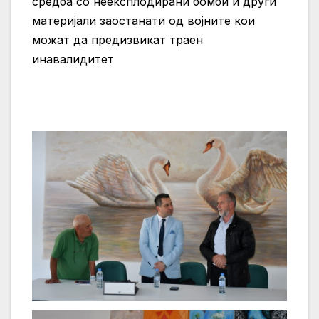
средба со неексплодирани бомби и други
материјали заостанати од војните кои
можат да предизвикат траен
инавалидитет