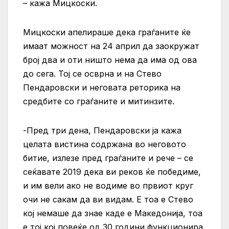
– кажа Мицкоски.
Мицкоски апелираше дека граѓаните ќе
имаат можност на 24 април да заокружат
број два и оти ништо нема да има од ова
до сега. Тој се осврна и на Стево
Пендаровски и неговата реторика на
средбите со граѓаните и митинзите.
-Пред три дена, Пендаровски ја кажа
целата вистина содржана во неговото
битие, излезе пред граѓаните и рече – се
сеќавате 2019 дека ви реков ќе победиме,
и им вели ако не водиме во првиот круг
очи не сакам да ви видам. Е тоа е Стево
кој немаше да знае каде е Македонија, тоа
е тој кој повеќе од 30 години функционира