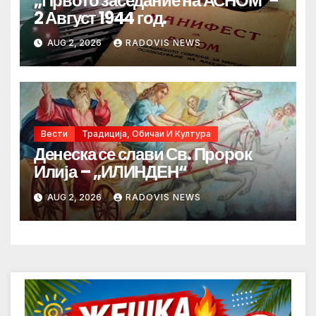
„Првото заседание на АСНОМ“-
2 Август 1944 год.
AUG 2, 2026
RADOVIS NEWS
Вести
Традиција, Обичаи И Култура
Денеска се слави Св. Пророк
Илија – „ИЛИНДЕН“
AUG 2, 2026
RADOVIS NEWS