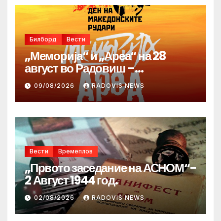
Билборд
Вести
„Меморија“ и „Ареа“ на 28
август во Радовиш –
продолжува традицијата за
09/08/2026
RADOVIS NEWS
Денот на македонските рудари
Вести
Времеплов
„Првото заседание на АСНОМ“-
2 Август 1944 год.
02/08/2026
RADOVIS NEWS