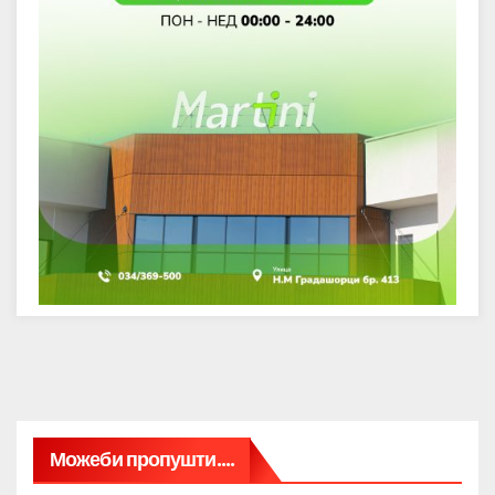
Можеби пропушти....