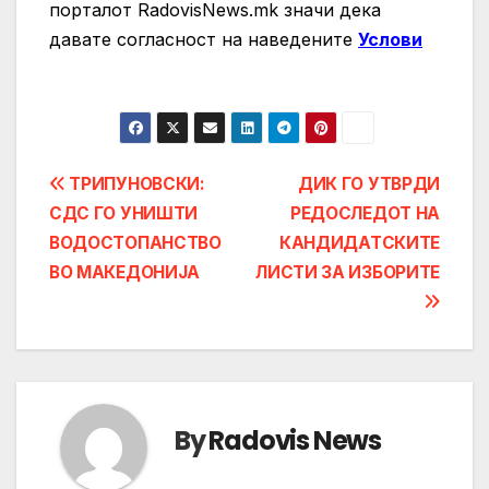
порталот RadovisNews.mk значи дека
давате согласност на нaведените
Услови
Post
ТРИПУНОВСКИ:
ДИК ГО УТВРДИ
СДС ГО УНИШТИ
РЕДОСЛЕДОТ НА
navigation
ВОДОСТОПАНСТВО
КАНДИДАТСКИТЕ
ВО МАКЕДОНИЈА
ЛИСТИ ЗА ИЗБОРИТЕ
By
Radovis News