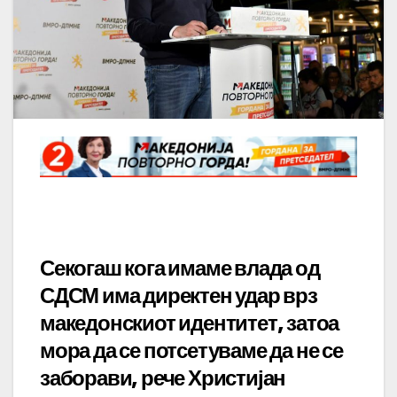
Секогаш кога имаме влада од
СДСМ има директен удар врз
македонскиот идентитет, затоа
мора да се потсетуваме да не се
заборави, рече Христијан