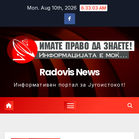
Skip
Mon. Aug 10th, 2026
6:33:06 AM
to
content
Radovis News
Информативен портал за Југоистокот!