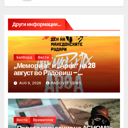
Други информации...
Билборд
Вести
„Меморија“ и „Ареа“ на 28
август во Радовиш –
продолжува традицијата за
AUG 9, 2026
RADOVIS NEWS
Денот на македонските рудари
Вести
Времеплов