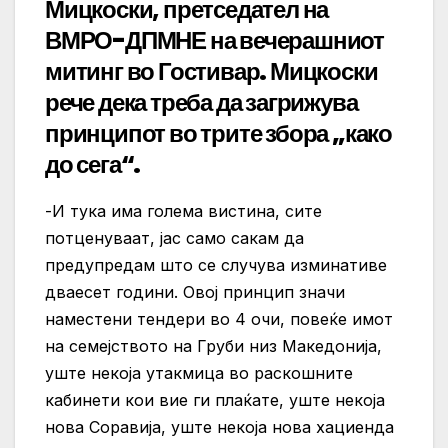
Мицкоски, претседател на
ВМРО-ДПМНЕ на вечерашниот
митинг во Гостивар. Мицкоски
рече дека треба да загрижува
принципот во трите збора „како
до сега“.
-И тука има голема вистина, сите
потценуваат, јас само сакам да
предупредам што се случува изминативе
дваесет години. Овој принцип значи
наместени тендери во 4 очи, повеќе имот
на семејството на Груби низ Македонија,
уште некоја утакмица во раскошните
кабинети кои вие ги плаќате, уште некоја
нова Соравија, уште некоја нова хациенда